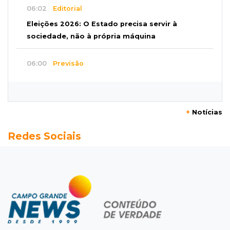
06:02
Editorial
Eleições 2026: O Estado precisa servir à
sociedade, não à própria máquina
06:00
Previsão
MS terá chuvas isoladas, calor de 37ºC e
tempo estável em Campo Grande
+
Notícias
06:00
Jogo Aberto
Redes Sociais
Na fila do banco, ex-deputado faz campanha
pra prefeitura
00:00
Em Campo Grande
Técnico de carnes e resgatista são destaques
entre vagas abertas nesta 5ª
QUARTA, 05 DE AGOSTO