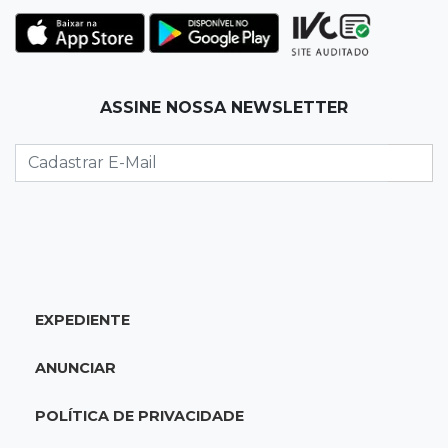
23:55
Vídeo
Chamas altas avançam sobre área de mata em
Chapadão do Sul
ASSINE NOSSA NEWSLETTER
23:41
15ª Vara Cível
Pet shop vai indenizar tutor em R$ 5 mil por
vender Labrador "fake"
23:33
Juventude
Time de MS vai enfrentar equipe gaúcha por
ida à final da copa de futsal
EXPEDIENTE
23:21
Los Angeles
ANUNCIAR
Denúncia leva ao resgate de irmãos deixados
sozinhos em casa trancada
POLÍTICA DE PRIVACIDADE