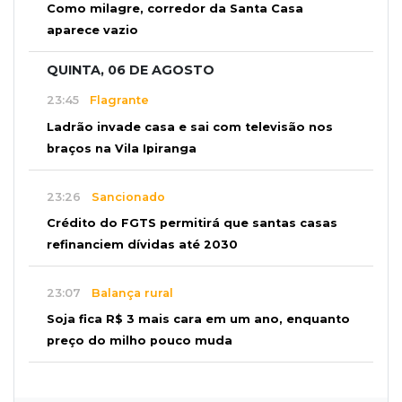
Como milagre, corredor da Santa Casa
aparece vazio
QUINTA, 06 DE AGOSTO
23:45
Flagrante
Ladrão invade casa e sai com televisão nos
braços na Vila Ipiranga
23:26
Sancionado
Crédito do FGTS permitirá que santas casas
refinanciem dívidas até 2030
23:07
Balança rural
Soja fica R$ 3 mais cara em um ano, enquanto
preço do milho pouco muda
22:48
Concurso 3.041