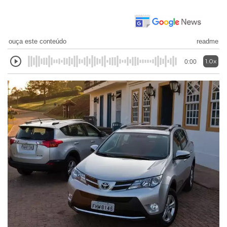
ouça este conteúdo
readme
1.0x
0:00