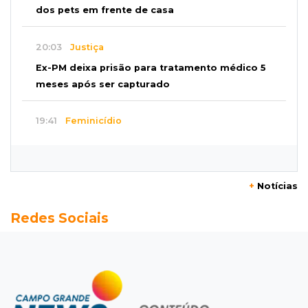
dos pets em frente de casa
20:03
Justiça
Ex-PM deixa prisão para tratamento médico 5
meses após ser capturado
19:41
Feminicídio
Júri condena a 25 anos homem que atropelou
esposa em frente aos filhos
+
Notícias
19:20
Selic
Redes Sociais
Banco Central reduz juros para 14% ao ano em
4º corte consecutivo
19:05
Pregão
Dólar comercial fecha cotado a R$ 5,12 com
atenção ao cenário externo