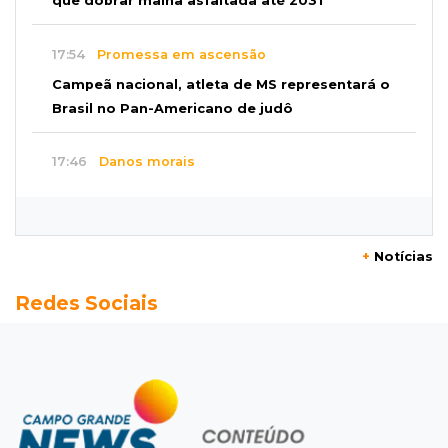
que dobrar malha asfaltada até 2031
17:54
Promessa em ascensão
Campeã nacional, atleta de MS representará o
Brasil no Pan-Americano de judô
17:46
Danos morais
Grávida acha barata em hambúrguer e
restaurante terá de pagar R$ 6 mil
+
Notícias
17:32
Veja os horários
Redes Sociais
Velório de Luis Pedro Scalise será no Rubens
Gil de Camillo nesta sexta-feira
17:25
Operação Lívia
Nova lei pune deepfakes sexuais com crianças
e amplia investigação na internet