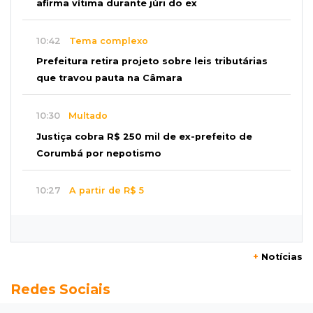
afirma vítima durante júri do ex
10:42
Tema complexo
Prefeitura retira projeto sobre leis tributárias
que travou pauta na Câmara
10:30
Multado
Justiça cobra R$ 250 mil de ex-prefeito de
Corumbá por nepotismo
10:27
A partir de R$ 5
Feira de louças abre com fila e peças que
fazem sucesso no TikTok
+
Notícias
10:25
Locação de caminhões
Redes Sociais
Operação mira contratos de Três Lagoas e
empresas por corrupção