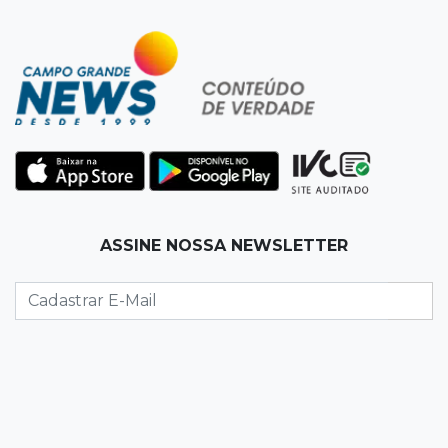
07:58
Túnel do tempo
Fonte gigante fez supermercado em 1973 virar
passeio campo-grandense
07:49
Copa Pelezinho
Torneio de futsal abre 34ª edição com quatro
jogos neste sábado
07:48
Pele Vermelha, Corona, Valley...
ASSINE NOSSA NEWSLETTER
Muita gente já passou a madrugada dentro da
imaginação de Scalise
07:45
José Marques
Agosto no Bosque reúne esporte, cultura e
prêmios
07:33
Agenda