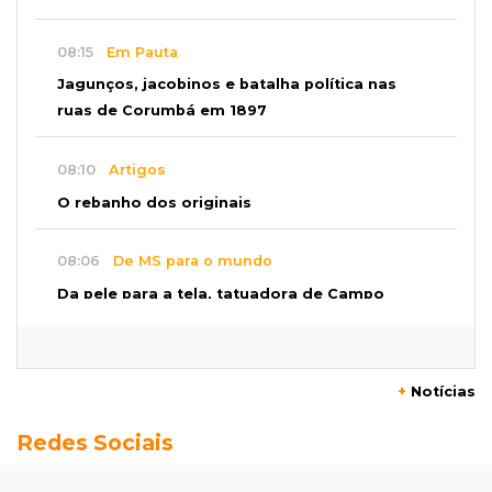
08:15
Em Pauta
Jagunços, jacobinos e batalha política nas
ruas de Corumbá em 1897
08:10
Artigos
O rebanho dos originais
08:06
De MS para o mundo
Da pele para a tela, tatuadora de Campo
Grande expõe obras na Itália
08:00
Post Patrocinado
+
Notícias
"Bota Fora" da Sofá Inbox reúne quatro
Redes Sociais
opções com 48% de desconto