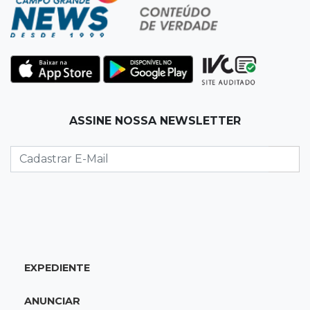
07:33
Agenda
Riedel vai a Brasília para reunião no Ministério
do Meio Ambiente
07:30
Post Patrocinado
ASSINE NOSSA NEWSLETTER
Indústria da construção impulsiona MS e abre
espaço para mulheres
07:27
Propostas
Saúde cria grupo para identificar gargalos na
regulação do SUS em MS
07:15
Dourados
EXPEDIENTE
Júri condena homem a 49 anos de prisão por
atirar na ex e matar o amigo dela
ANUNCIAR