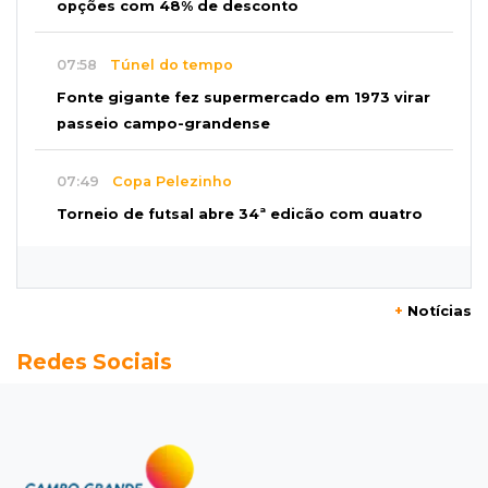
opções com 48% de desconto
07:58
Túnel do tempo
Fonte gigante fez supermercado em 1973 virar
passeio campo-grandense
07:49
Copa Pelezinho
Torneio de futsal abre 34ª edição com quatro
jogos neste sábado
07:48
Pele Vermelha, Corona, Valley...
+
Notícias
Muita gente já passou a madrugada dentro da
Redes Sociais
imaginação de Scalise
07:45
José Marques
Agosto no Bosque reúne esporte, cultura e
prêmios