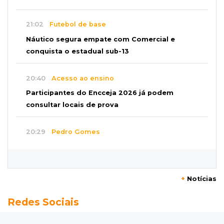
21:02
Futebol de base
Náutico segura empate com Comercial e
conquista o estadual sub-13
20:40
Acesso ao ensino
Participantes do Encceja 2026 já podem
consultar locais de prova
20:29
Pedro Gomes
Jovem morre baleado e suspeita envolve
disputa entre facções rivais
+
Notícias
20:01
Futebol feminino
Redes Sociais
Pantanal treina em Goiânia antes de jogo que
vale acesso inédito à Série A2