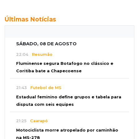
Últimas Notícias
SÁBADO, 08 DE AGOSTO
22:04
Resumão
Fluminense segura Botafogo no clássico e
Coritiba bate a Chapecoense
21:43
Futebol de MS
Estadual feminino define grupos e tabela para
disputa com seis equipes
21:25
Caarapó
Motociclista morre atropelado por caminhão
na MS-278