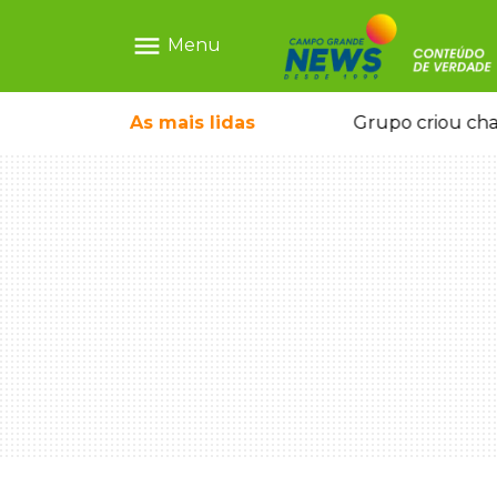
menu
Menu
icape deixou 4 mortos e 8 feridos
As mais
lidas
Grupo criou cha