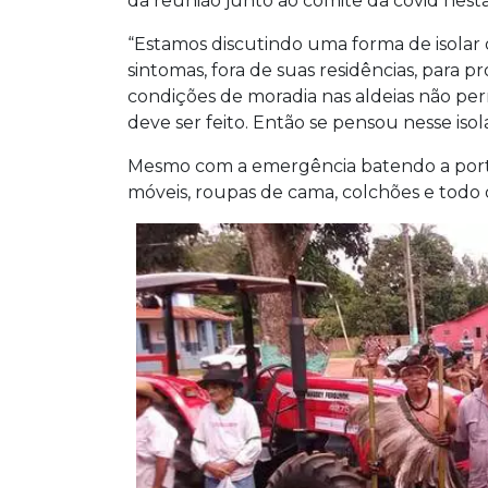
da reunião junto ao comitê da covid nesta
“Estamos discutindo uma forma de isola
sintomas, fora de suas residências, para p
condições de moradia nas aldeias não pe
deve ser feito. Então se pensou nesse is
Mesmo com a emergência batendo a porta,
móveis, roupas de cama, colchões e todo 