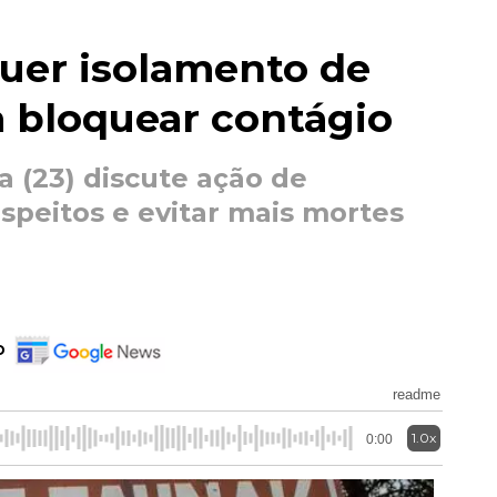
quer isolamento de
a bloquear contágio
a (23) discute ação de
speitos e evitar mais mortes
o
readme
1.0x
0:00