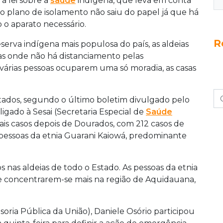
a lei sobre a
saúde
indígena, que leva em conta
, o plano de isolamento não saiu do papel já que há
 o aparato necessário.
R
erva indígena mais populosa do país, as aldeias
s onde não há distanciamento pelas
e várias pessoas ocuparem uma só moradia, as casas
tados, segundo o último boletim divulgado pelo
 ligado à Sesai (Secretaria Especial de
Saúde
is casos depois de Dourados, com 212 casos de
m pessoas da etnia Guarani Kaiowá, predominante
s nas aldeias de todo o Estado. As pessoas da etnia
de concentrarem-se mais na região de Aquidauana,
oria Pública da União), Daniele Osório participou