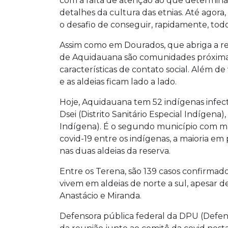
com a falta de atenção ao que determina 
detalhes da cultura das etnias. Até agora
o desafio de conseguir, rapidamente, todo
Assim como em Dourados, que abriga a res
de Aquidauana são comunidades próxima
características de contato social. Além d
e as aldeias ficam lado a lado.
Hoje, Aquidauana tem 52 indígenas infec
Dsei (Distrito Sanitário Especial Indígena),
Indígena). É o segundo município com ma
covid-19 entre os indígenas, a maioria e
nas duas aldeias da reserva.
Entre os Terena, são 139 casos confirmado
vivem em aldeias de norte a sul, apesar 
Anastácio e Miranda.
Defensora pública federal da DPU (Defens