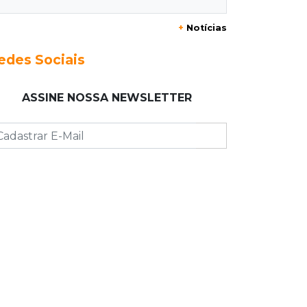
19:05
Pregão
+
Notícias
Dólar comercial fecha cotado a R$
5,12 com atenção ao cenário externo
edes Sociais
18:41
Ideb
ASSINE NOSSA NEWSLETTER
Ensino Médio melhora nas maiores
cidades do Estado, mas
aprendizagem recua
18:24
Balanço
Boletim mostra que julho teve chuva
irregular e déficit em grande parte de
MS
18:02
Ideb
Ensino Fundamental melhora em
Campo Grande, Dourados e Corumbá