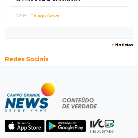
22:19
Thiago Servo
Sertanejo desiste de ação de R$ 12 milhões
por pagar pensão sem ser pai
+
Notícias
21:50
Balcão de empregos
Redes Sociais
Semana vai começar com 909 novas
oportunidades de trabalho em 114 funções
21:31
Flagrante
Motorista atinge carro parado, perde
retrovisor e foge no Jardim Antártica
21:12
Entrevista
“Sinto que ela está por perto”, diz mãe de
bebê desaparecida