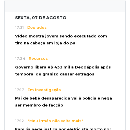
SEXTA, 07 DE AGOSTO
17:31
Dourados
Vídeo mostra jovem sendo executado com
tiro na cabeça em loja do pai
17:24
Recursos
Governo libera R$ 433 mil a Deodápolis após
temporal de granizo causar estragos
17:17
Em investigação
Pai de bebê desaparecida vai à polícia e nega
ser membro de facção
17:12
"Meu irmão não volta mais"
Família pede justiça por eletricista morto por