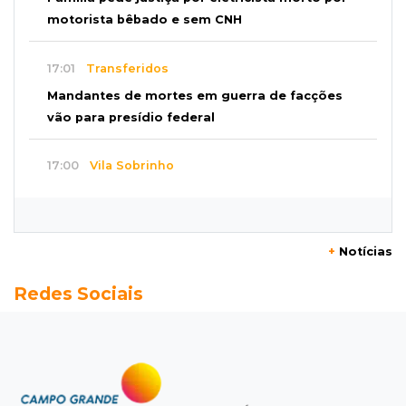
motorista bêbado e sem CNH
17:01
Transferidos
Mandantes de mortes em guerra de facções
vão para presídio federal
17:00
Vila Sobrinho
Uno capota e Gol invade terreno em acidente
próximo à Praça do Papa
+
Notícias
16:52
De estimação
Redes Sociais
Pet shop é recorrente na venda de cães "fake"
e até de animais doentes
16:47
Adoção especial
Cachorrinho que perdeu um olho espera por