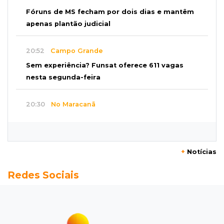
Fóruns de MS fecham por dois dias e mantêm
apenas plantão judicial
20:52
Campo Grande
Sem experiência? Funsat oferece 611 vagas
nesta segunda-feira
20:30
No Maracanã
Flamengo vence Vitória por 2 a 0 e encurta
distância para o líder
+
Notícias
20:13
Empregos
Redes Sociais
Seleções em MS têm salários de até R$ 8,2 mil;
veja oportunidades
19:50
Jardim Itatiaia