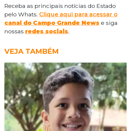
Receba as principais notícias do Estado
pelo Whats.
Clique aqui para acessar o
canal do
Campo Grande News
e siga
nossas
redes sociais
.
VEJA TAMBÉM