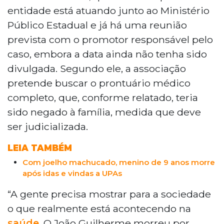
entidade está atuando junto ao Ministério
homicídio culposo pela Polícia Civil. A
Associação de Erros Médicos atua junto
Público Estadual e já há uma reunião
ao Ministério Público e busca acesso ao
prevista com o promotor responsável pelo
prontuário médico completo, que teria
caso, embora a data ainda não tenha sido
sido negado à família.
divulgada. Segundo ele, a associação
pretende buscar o prontuário médico
completo, que, conforme relatado, teria
sido negado à família, medida que deve
ser judicializada.
LEIA TAMBÉM
Com joelho machucado, menino de 9 anos morre
após idas e vindas a UPAs
“A gente precisa mostrar para a sociedade
o que realmente está acontecendo na
saúde
. O João Guilherme morreu por