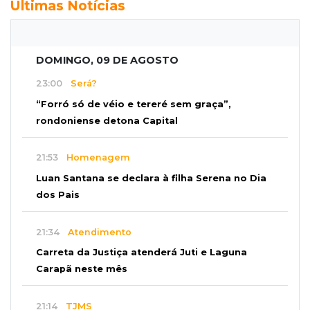
Últimas Notícias
DOMINGO, 09 DE AGOSTO
23:00
Será?
“Forró só de véio e tereré sem graça”,
rondoniense detona Capital
21:53
Homenagem
Luan Santana se declara à filha Serena no Dia
dos Pais
21:34
Atendimento
Carreta da Justiça atenderá Juti e Laguna
Carapã neste mês
21:14
TJMS