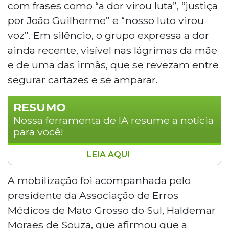
com frases como “a dor virou luta”, “justiça
por João Guilherme” e “nosso luto virou
voz”. Em silêncio, o grupo expressa a dor
ainda recente, visível nas lágrimas da mãe
e de uma das irmãs, que se revezam entre
segurar cartazes e se amparar.
RESUMO
Nossa ferramenta de IA resume a notícia
para você!
LEIA AQUI
Familiares do menino João Guilherme
Jorge Pires, de 9 anos, morto em 7 de
A mobilização foi acompanhada pelo
abril após atendimentos em unidades de
presidente da Associação de Erros
saúde de Campo Grande, realizaram
Médicos de Mato Grosso do Sul, Haldemar
protesto silencioso no centro da cidade
Moraes de Souza, que afirmou que a
neste sábado. O caso é investigado como