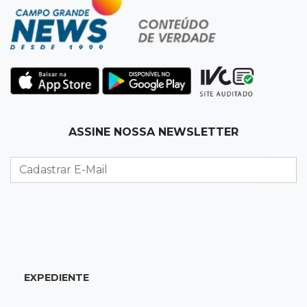
Vigia é amarrado durante roubo de carro e
dois caminhões em pátio
19:35
Bragança Paulista
Corinthians vence Bragantino por 2 a 0 e sobe
para 7º no Brasileirão
19:12
Na Vila Belmiro
ASSINE NOSSA NEWSLETTER
Athletico vence Santos por 2 a 0 e mantém 3º
lugar no Brasileirão
18:51
Oportunidades
UEMS está com seleções para professores
com salários de até R$ 10,2 mil
EXPEDIENTE
18:33
Em 2022
Homem que ajudou a sequestrar bebê matou