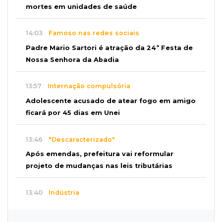
mortes em unidades de saúde
14:03
Famoso nas redes sociais
Padre Mario Sartori é atração da 24ª Festa de
Nossa Senhora da Abadia
13:57
Internação compulsória
Adolescente acusado de atear fogo em amigo
ficará por 45 dias em Unei
13:46
"Descaracterizado"
Após emendas, prefeitura vai reformular
projeto de mudanças nas leis tributárias
13:40
Indústria
Mineração ganha força, gera mais empregos e
impulsiona exportações de MS