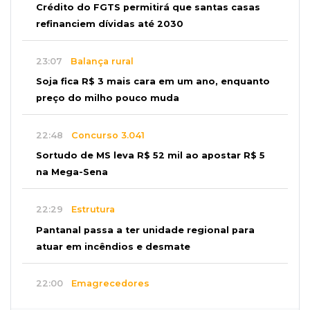
Crédito do FGTS permitirá que santas casas
refinanciem dívidas até 2030
23:07
Balança rural
Soja fica R$ 3 mais cara em um ano, enquanto
preço do milho pouco muda
22:48
Concurso 3.041
Sortudo de MS leva R$ 52 mil ao apostar R$ 5
na Mega-Sena
22:29
Estrutura
Pantanal passa a ter unidade regional para
atuar em incêndios e desmate
22:00
Emagrecedores
MS lidera procura digital por canetas