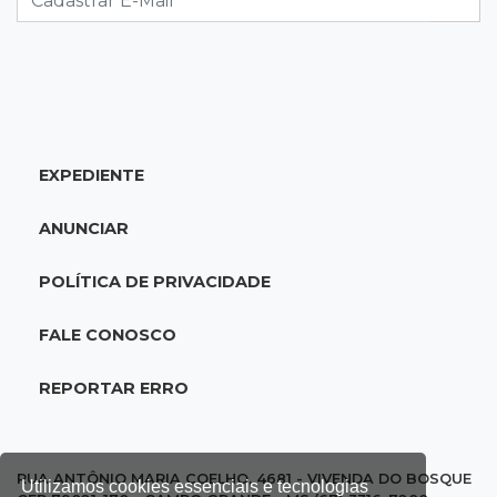
20:25
Sorte
Veja as dezenas de hoje na Mega-Sena, Quina,
Timemania e mais
EXPEDIENTE
20:06
Balcão de empregos
Semana termina com 913 vagas de trabalho
ANUNCIAR
abertas em 114 funções
POLÍTICA DE PRIVACIDADE
19:47
Festival do Sobá
Em visita à Feira Central, Riedel volta a
FALE CONOSCO
prometer apoio para revitalização
REPORTAR ERRO
19:28
Contravenção penal
STF suspende julgamento que pode definir
futuro do jogo do bicho no País
RUA ANTÔNIO MARIA COELHO, 4681 - VIVENDA DO BOSQUE
Utilizamos cookies essenciais e tecnologias