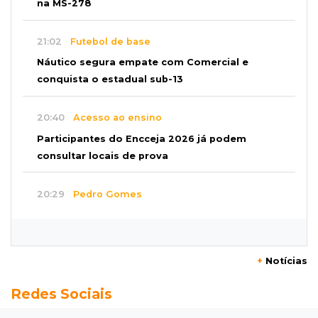
na MS-278
21:02
Futebol de base
Náutico segura empate com Comercial e
conquista o estadual sub-13
20:40
Acesso ao ensino
Participantes do Encceja 2026 já podem
consultar locais de prova
20:29
Pedro Gomes
Jovem morre baleado e suspeita envolve
disputa entre facções rivais
+
Notícias
20:01
Futebol feminino
Redes Sociais
Pantanal treina em Goiânia antes de jogo que
vale acesso inédito à Série A2