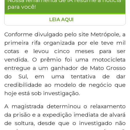
para você!
LEIA AQUI
Influenciador digital Diogo Santos de
Almeida, conhecido como Diogo 305, foi
Conforme divulgado pelo site Metrópole, a
libertado na Bahia após decisão judicial
primeira rifa organizada por ele teve mil
que reconheceu excesso de prazo em sua
cotas e levou cinco meses para ser
prisão preventiva. Ele é investigado por
vendida. O prêmio foi uma motocicleta
promover rifas ilegais que fizeram vítimas
entregue a um ganhador de Mato Grosso
em Mato Grosso do Sul. Preso em
fevereiro durante operação policial, Diogo
do Sul, em uma tentativa de dar
é suspeito de organizar esquema que
credibilidade ao modelo de negócio que
movimentava grandes quantias através
hoje está sob investigação.
de sorteios ilegais de veículos de luxo. Na
ação, foram apreendidos dinheiro, joias,
A magistrada determinou o relaxamento
relógios, armas e munições. Em março,
da prisão e a expedição imediata de alvará
nova operação resultou na apreensão de
de soltura, desde que o investigado não
diversos carros de alto padrão.