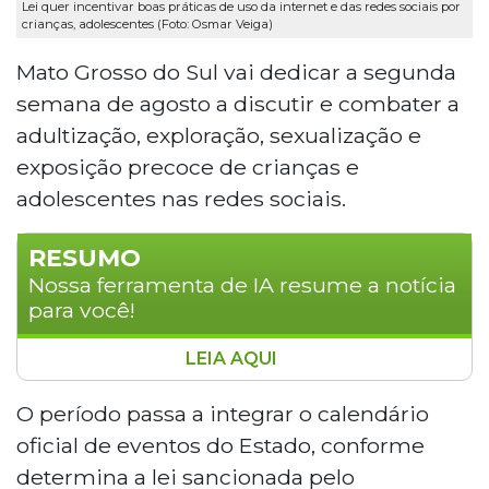
Lei quer incentivar boas práticas de uso da internet e das redes sociais por
crianças, adolescentes (Foto: Osmar Veiga)
Mato Grosso do Sul vai dedicar a segunda
semana de agosto a discutir e combater a
adultização, exploração, sexualização e
exposição precoce de crianças e
adolescentes nas redes sociais.
RESUMO
Nossa ferramenta de IA resume a notícia
para você!
LEIA AQUI
Mato Grosso do Sul oficializou a segunda
semana de agosto como período
O período passa a integrar o calendário
dedicado ao combate à adultização,
oficial de eventos do Estado, conforme
exploração e sexualização precoce de
determina a lei sancionada pelo
crianças nas redes sociais. A lei,