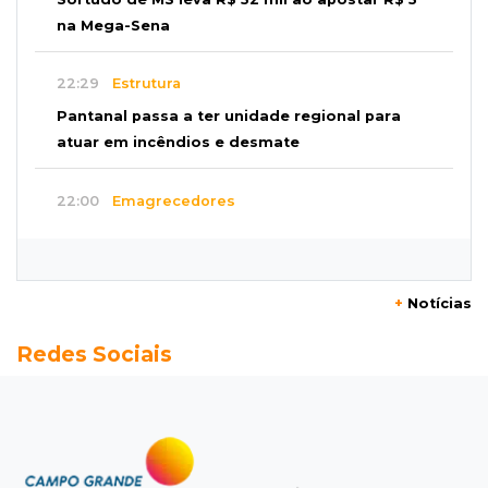
na Mega-Sena
22:29
Estrutura
Pantanal passa a ter unidade regional para
atuar em incêndios e desmate
22:00
Emagrecedores
MS lidera procura digital por canetas
paraguaias sem registro
+
Notícias
21:41
Nova Alvorada do Sul
Redes Sociais
Granizo danifica telhados e plantações
durante temporal no interior
21:22
Agregado
Inter perde para o Corinthians mas avança às