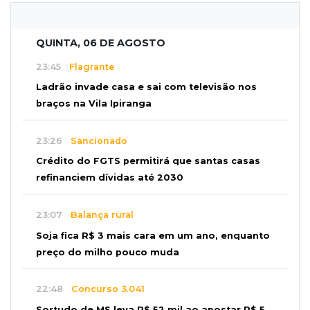
QUINTA, 06 DE AGOSTO
23:45
Flagrante
Ladrão invade casa e sai com televisão nos
braços na Vila Ipiranga
23:26
Sancionado
Crédito do FGTS permitirá que santas casas
refinanciem dívidas até 2030
23:07
Balança rural
Soja fica R$ 3 mais cara em um ano, enquanto
preço do milho pouco muda
22:48
Concurso 3.041
Sortudo de MS leva R$ 52 mil ao apostar R$ 5