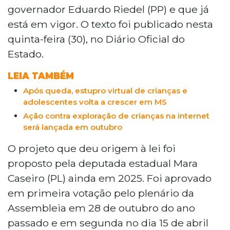
governador Eduardo Riedel (PP) e que já
sancionada pelo governador Eduardo
está em vigor. O texto foi publicado nesta
Riedel, prevê campanhas educativas,
palestras em escolas e oficinas de
quinta-feira (30), no Diário Oficial do
letramento digital. O projeto foi proposto
Estado.
pela deputada Mara Caseiro e aprovado
pela Assembleia Legislativa em abril
LEIA TAMBÉM
deste ano.
Após queda, estupro virtual de crianças e
adolescentes volta a crescer em MS
Ação contra exploração de crianças na internet
será lançada em outubro
O projeto que deu origem à lei foi
proposto pela deputada estadual Mara
Caseiro (PL) ainda em 2025. Foi aprovado
em primeira votação pelo plenário da
Assembleia em 28 de outubro do ano
passado e em segunda no dia 15 de abril