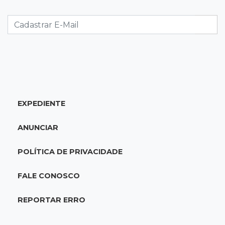
23:33
Juventude
Time de MS vai enfrentar equipe gaúcha por
ida à final da copa de futsal
23:21
Los Angeles
Denúncia leva ao resgate de irmãos deixados
sozinhos em casa trancada
EXPEDIENTE
23:17
Clima
ANUNCIAR
Defesa Civil alerta MS por possível formação
de "ciclone bomba"
POLÍTICA DE PRIVACIDADE
23:00
Ideb
FALE CONOSCO
Entre escolas com nota divulgada, 3 estaduais
lideram o Ensino Médio na Capital
REPORTAR ERRO
22:57
Chapadão do Sul