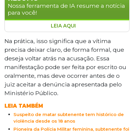
Nossa ferramenta de IA resume a notícia
para você!
LEIA AQUI
Nova lei altera a Lei Maria da Penha e muda as
regras para que vítimas de violência doméstica
Na prática, isso significa que a vítima
possam desistir de uma denúncia. A chamada
precisa deixar claro, de forma formal, que
audiência de retratação agora só pode ocorrer
deseja voltar atrás na acusação. Essa
se a vítima manifestar, de forma expressa e
manifestação pode ser feita por escrito ou
antecipada, o desejo de recuar na acusação,
oralmente, mas deve ocorrer antes de o
antes do recebimento da denúncia pela
Justiça. A medida foi sancionada pelo
juiz aceitar a denúncia apresentada pelo
presidente da República e publicada no Diário
Ministério Público.
Oficial da União nesta segunda-feira (6).
LEIA TAMBÉM
Suspeito de matar subtenente tem histórico de
violência desde os 18 anos
Pioneira da Polícia Militar feminina, subtenente foi