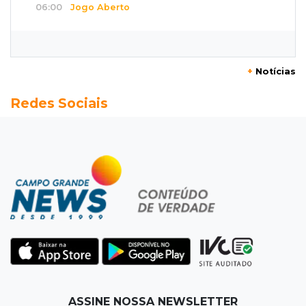
06:00
Jogo Aberto
Na fila do banco, ex-deputado faz campanha
pra prefeitura
+
Notícias
00:00
Em Campo Grande
Redes Sociais
Técnico de carnes e resgatista são destaques
entre vagas abertas nesta 5ª
QUARTA, 05 DE AGOSTO
23:55
Vídeo
Chamas altas avançam sobre área de mata em
Chapadão do Sul
23:41
15ª Vara Cível
Pet shop vai indenizar tutor em R$ 5 mil por
vender Labrador "fake"
ASSINE NOSSA NEWSLETTER