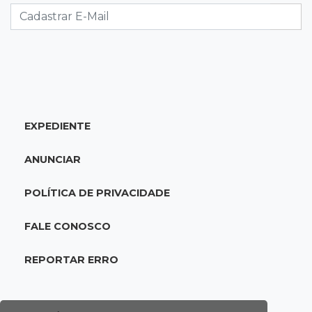
disputa com seis equipes
21:25
Caarapó
Motociclista morre atropelado por caminhão
na MS-278
EXPEDIENTE
21:02
Futebol de base
Náutico segura empate com Comercial e
ANUNCIAR
conquista o estadual sub-13
POLÍTICA DE PRIVACIDADE
20:40
Acesso ao ensino
Participantes do Encceja 2026 já podem
FALE CONOSCO
consultar locais de prova
REPORTAR ERRO
20:29
Pedro Gomes
Jovem morre baleado e suspeita envolve