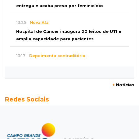
entrega e acaba preso por feminicídio
13:25
Nova Ala
Hospital de Câncer inaugura 20 leitos de UTI e
amplia capacidade para pacientes
13:17
Depoimento contraditório
Recém-nascida desaparecida foi entregue
para pagar dívida do pai com facção
+
Notícias
13:08
Investigação
Redes Sociais
Filha denuncia coronel da reserva da PM por
estupros desde a infância
13:00
Artigos
Profissionais da Educação: aqueles que fazem
da escola um lugar de transformação