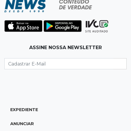
12:54
Combustíveis
Venda de diesel em MS bate recorde no
primeiro semestre de 2026
12:41
Podcast
ASSINE NOSSA NEWSLETTER
Jovem em Unei custa mais que mensalidade
de Medicina, compara secretário
12:37
Ao lado de viatura
Esposa de motociclista morto chega primeiro
ao acidente e é amparada pela mãe
EXPEDIENTE
12:21
Agosto Lilás
Adriane relata violência política e reforça
ANUNCIAR
combate à violência contra mulheres