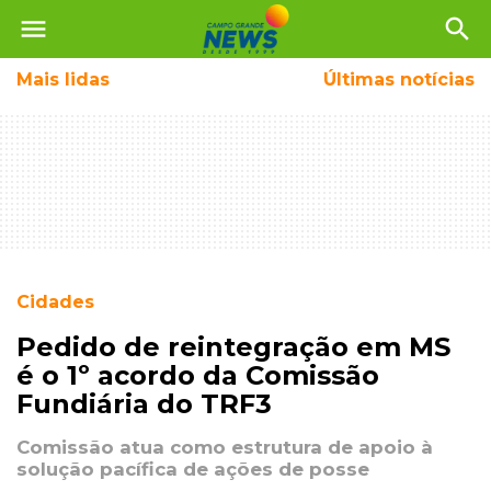
menu
search
Mais
lidas
Últimas notícias
Cidades
Pedido de reintegração em MS
é o 1º acordo da Comissão
Fundiária do TRF3
Comissão atua como estrutura de apoio à
solução pacífica de ações de posse