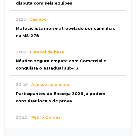
disputa com seis equipes
21:25
Caarapó
Motociclista morre atropelado por caminhão
na MS-278
21:02
Futebol de base
Náutico segura empate com Comercial e
conquista o estadual sub-13
20:40
Acesso ao ensino
Participantes do Encceja 2026 já podem
consultar locais de prova
20:29
Pedro Gomes
Jovem morre baleado e suspeita envolve
disputa entre facções rivais