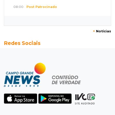
08:00
Post Patrocinado
Studio Jozi Costa ajuda homens a eliminar
verrugas e pintas
+
Notícias
07:52
A um clique
Redes Sociais
Do 1º prêmio às dívidas, jogadores relatam
como o vício tomou conta da vida
07:46
Fomento
Com só 1,3% do crédito de inovação da Finep,
indústria de MS pede espaço
07:45
José Marques
TÁON: Materne reúne ciência, acolhimento e
famílias