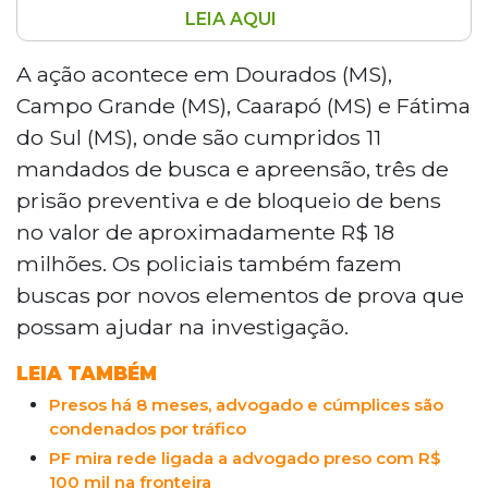
LEIA AQUI
PF e Gaeco deflagram segunda fase da
operação Audácia no Mato Grosso do Sul,
A ação acontece em Dourados (MS),
investigando tráfico de drogas e lavagem
Campo Grande (MS), Caarapó (MS) e Fátima
de dinheiro com possível envolvimento
do Sul (MS), onde são cumpridos 11
de servidores públicos. A ação ocorre em
mandados de busca e apreensão, três de
quatro cidades e inclui 11 buscas, três
prisão preventiva e de bloqueio de bens
prisões preventivas e bloqueio de bens de
R$ 18 milhões. O caso teve início com a
no valor de aproximadamente R$ 18
prisão de um advogado transportando R$
milhões. Os policiais também fazem
100 mil em espécie.
buscas por novos elementos de prova que
possam ajudar na investigação.
LEIA TAMBÉM
Presos há 8 meses, advogado e cúmplices são
condenados por tráfico
PF mira rede ligada a advogado preso com R$
100 mil na fronteira