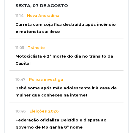
SEXTA, 07 DE AGOSTO
11:14
Nova Andradina
Carreta com soja fica destruída após incêndio
e motorista sai ileso
11:05
Trânsito
Motociclista é 2ª morte do dia no trânsito da
Capital
10:47
Polícia investiga
Bebê some após mãe adolescente ir à casa de
mulher que conheceu na internet
10:46
Eleições 2026
Federação oficializa Delcídio e disputa ao
governo de MS ganha 8º nome