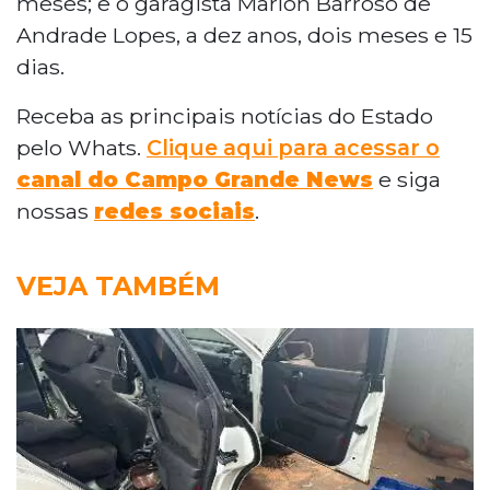
meses; e o garagista Marlon Barroso de
Andrade Lopes, a dez anos, dois meses e 15
dias.
Receba as principais notícias do Estado
pelo Whats.
Clique aqui para acessar o
canal do Campo Grande News
e siga
nossas
redes sociais
.
VEJA TAMBÉM