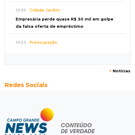
10:39
Cidade Jardim
Empresária perde quase R$ 30 mil em golpe
da falsa oferta de empréstimo
10:23
Preocupação
Anvisa sobe alerta sobre testosterona sem
indicação como risco ao coração
+
Notícias
10:18
Comércio exterior
Redes Sociais
Superávit comercial de MS cresce 17,8% com
alta das exportações
10:13
Arte com a escrita
Concurso de Poesias anuncia vencedores e
premiará os melhores no dia 20