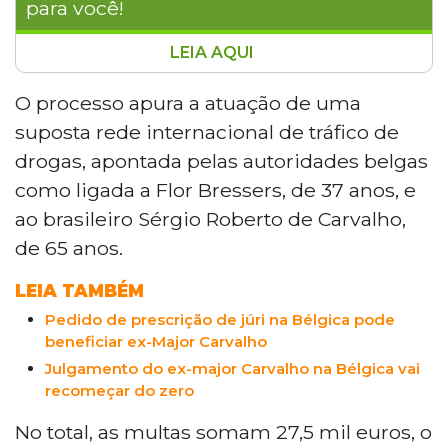
para você!
LEIA AQUI
Onze réus do processo Kriva-Rochem, na
Bélgica, foram multados em 2,5 mil euros cada
O processo apura a atuação de uma
por apresentarem pedidos infundados para
suposta rede internacional de tráfico de
afastar magistrados do julgamento. As multas,
drogas, apontada pelas autoridades belgas
aplicadas em março pelo Tribunal de Apelação
como ligada a Flor Bressers, de 37 anos, e
de Gante, tornaram-se definitivas após a Corte
ao brasileiro Sérgio Roberto de Carvalho,
de Cassação rejeitar recursos em abril. O caso
investiga uma rede de tráfico de drogas ligada
de 65 anos.
ao brasileiro Sérgio Roberto de Carvalho e à
LEIA TAMBÉM
belga Flor Bressers, acusados de enviar 16
toneladas de cocaína pela Europa.
Pedido de prescrição de júri na Bélgica pode
beneficiar ex-Major Carvalho
Julgamento do ex-major Carvalho na Bélgica vai
recomeçar do zero
No total, as multas somam 27,5 mil euros, o