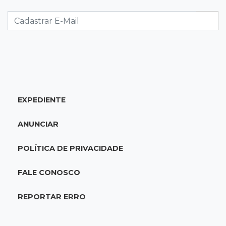
Edson e Hudson exaltam Mato Grosso do Sul
no Festival do Sobá
06:30
Conteúdo de Marca
Emagrecer sem cuidar da pele é um erro
comum
EXPEDIENTE
06:24
Resultado do dia
Para 63% dos leitores, IA não deve entrar na
ANUNCIAR
rotina escolar
POLÍTICA DE PRIVACIDADE
06:14
20º feminicídio
Jovem é morta pelo companheiro a facadas
FALE CONOSCO
durante discussão
REPORTAR ERRO
06:02
Editorial
Eleições 2026: O Estado precisa servir à