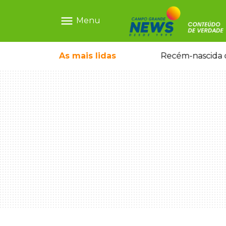
menu
Menu
As mais
lidas
Motorista embriagado e sem CNH é preso por homicídio após morte de motociclista
Recém-nascida d