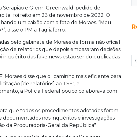
o Serapião e Glenn Greenwald, pedido de
pital foi feito em 23 de novembro de 2022. O
anhando um caixão com a foto de Moraes. “Meu
R
”, disse o PM a Tagliaferro.
adas pelo gabinete de Moraes de forma não oficial
dução de relatórios que depois embasaram decisões
foi inquérito das fake news estão sendo publicadas
TF, Moraes disse que o "caminho mais eficiente para
itação [de relatórios] ao TSE", e
ento, a Polícia Federal pouco colaborava com
r nota que todos os procedimentos adotados foram
nte documentados nos inquéritos e investigações
ão da Procuradoria-Geral da República".