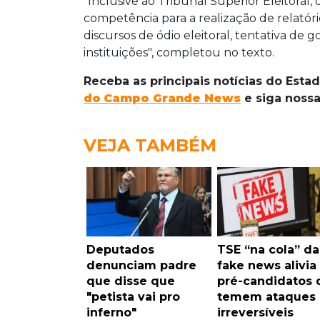
"Inclusive ao Tribunal Superior Eleitoral,
competência para a realização de relatório
discursos de ódio eleitoral, tentativa de
instituições", completou no texto.
Receba as principais notícias do Esta
do
Campo Grande News
e siga noss
VEJA TAMBÉM
Deputados
TSE “na cola” da
denunciam padre
fake news alivia
que disse que
pré-candidatos 
"petista vai pro
temem ataques
inferno"
irreversíveis