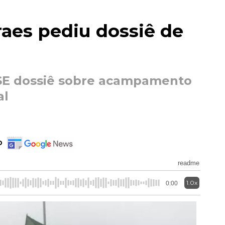
aes pediu dossiê de
TSE dossiê sobre acampamento
al
o
readme
1.0x
0:00