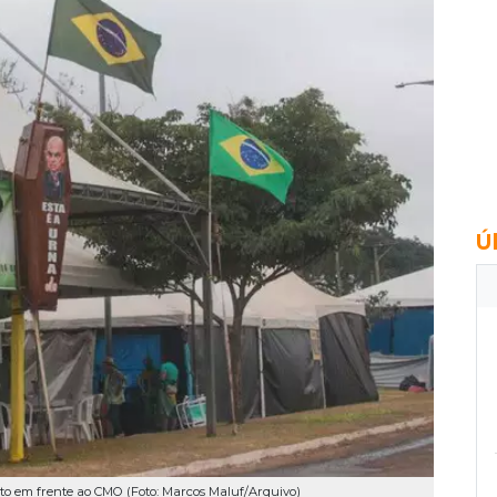
Ú
o em frente ao CMO (Foto: Marcos Maluf/Arquivo)