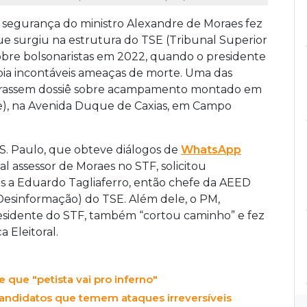
e segurança do ministro Alexandre de Moraes fez
ue surgiu na estrutura do TSE (Tribunal Superior
 sobre bolsonaristas em 2022, quando o presidente
ia incontáveis ameaças de morte. Uma das
laborassem dossiê sobre acampamento montado em
e), na Avenida Duque de Caxias, em Campo
 S. Paulo, que obteve diálogos de
WhatsApp
pal assessor de Moraes no STF, solicitou
s a Eduardo Tagliaferro, então chefe da AEED
Desinformação) do TSE. Além dele, o PM,
sidente do STF, também “cortou caminho” e fez
 Eleitoral.
que "petista vai pro inferno"
-candidatos que temem ataques irreversíveis