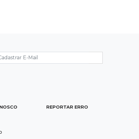
Fábio Trad propõe revisão de
incentivos fiscais em plano de
governo com 13 eixos
14:14
Óbito a esclarecer
Sesau cria comissão para revisar
todas as mortes em unidades de
saúde
14:03
Famoso nas redes sociais
Padre Mario Sartori é atração da 24ª
Festa de Nossa Senhora da Abadia
ONOSCO
REPORTAR ERRO
13:57
Internação compulsória
Adolescente acusado de atear fogo
em amigo ficará por 45 dias em Unei
0