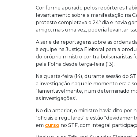
Conforme apurado pelos repórteres Fabi
levantamento sobre a manifestação na Ca
protesto completava o 24º dia e havia g
amigo, mais uma vez, poderia levantar isso?
A série de reportagens sobre as ordens d
à equipe na Justiça Eleitoral para a pro
do próprio ministro contra bolsonaristas 
pela Folha desde terça-feira (13).
Na quarta-feira (14), durante sessão do S
a investigação naquele momento era a solic
"lamentavelmente, num determinado mom
as investigações".
No dia anterior, o ministro havia dito po
"oficiais e regulares" e estão "devidame
em
curso
no STF, com integral participaç