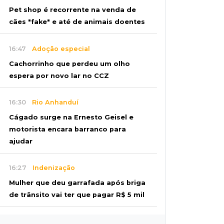
Pet shop é recorrente na venda de
cães "fake" e até de animais doentes
16:47
Adoção especial
Cachorrinho que perdeu um olho
espera por novo lar no CCZ
16:30
Rio Anhanduí
Cágado surge na Ernesto Geisel e
motorista encara barranco para
ajudar
16:27
Indenização
Mulher que deu garrafada após briga
de trânsito vai ter que pagar R$ 5 mil
16:15
Operação