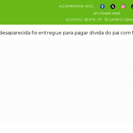
ACOMPANHE-NOS
(67) 99669-9563
AGOSTO, SEXTA
07
CAMPO GRA
esaparecida foi entregue para pagar dívida do pai com 