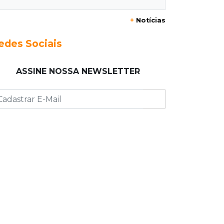
Prefeitura firma contrato de R$ 25
+
Notícias
milhões para tapa-buracos na Capital
edes Sociais
16:07
Crime em maio
Assassino é preso saindo armado de
ASSINE NOSSA NEWSLETTER
padaria no Taveirópolis
15:53
Feriadão
Justiça suspende expediente por
dois dias e só volta na próxima
quarta
15:45
Vídeo
Jovem é baleado por atiradores na
loja do pai e morre a caminho do
hospital