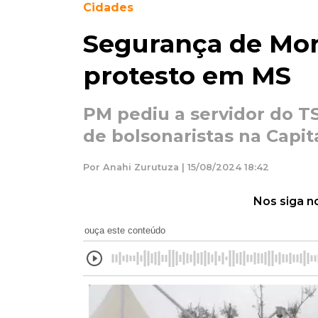
Cidades
Segurança de Mor
protesto em MS
PM pediu a servidor do 
de bolsonaristas na Capit
Por Anahi Zurutuza | 15/08/2024 18:42
Nos siga n
ouça este conteúdo