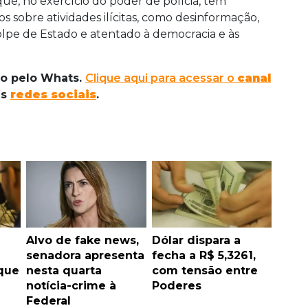
 que, no exercício do poder de polícia, tem
s sobre atividades ilícitas, como desinformação,
 golpe de Estado e atentado à democracia e às
do pelo Whats.
Clique aqui para acessar o
canal
as
redes sociais
.
Alvo de fake news,
Dólar dispara a
senadora apresenta
fecha a R$ 5,3261,
que
nesta quarta
com tensão entre
notícia-crime à
Poderes
Federal