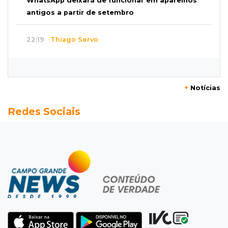
WhatsApp deixará de funcionar em aparelhos
antigos a partir de setembro
22:19
Thiago Servo
Sertanejo desiste de ação de R$ 12 milhões
por pagar pensão sem ser pai
+
Notícias
21:50
Balcão de empregos
Redes Sociais
Semana vai começar com 909 novas
oportunidades de trabalho em 114 funções
21:31
Flagrante
Motorista atinge carro parado, perde
retrovisor e foge no Jardim Antártica
21:12
Entrevista
“Sinto que ela está por perto”, diz mãe de