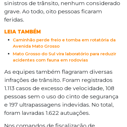
Grosso do Sul, segundo a PRF. Foram 10
sinistros de trânsito, nenhum considerado
sinistros, oito feridos e 1.622 autuações,
grave. Ao todo, oito pessoas ficaram
incluindo 1.113 por excesso de velocidade. Nos
feridas.
testes de alcoolemia, 28 motoristas foram
flagrados e dois presos. Na BR-163, acidentes
LEIA TAMBÉM
caíram 68% e feridos reduziram 53% em
Caminhão perde freio e tomba em rotatória da
relação a 2025. A PM mobilizou 118 policiais,
Avenida Mato Grosso
autuou 462 veículos e realizou duas prisões.
Mato Grosso do Sul vira laboratório para reduzir
acidentes com fauna em rodovias
As equipes também flagraram diversas
infrações de trânsito. Foram registrados
1.113 casos de excesso de velocidade, 108
pessoas sem o uso do cinto de segurança
e 197 ultrapassagens indevidas. No total,
foram lavradas 1.622 autuações.
Nos comandos de fiscalização de