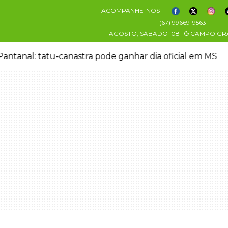
ACOMPANHE-NOS
(67) 99669-9563
AGOSTO, SÁBADO
08
CAMPO GR
antanal: tatu-canastra pode ganhar dia oficial em MS