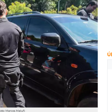
Ú
oto: Marcos Maluf)