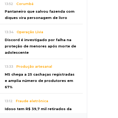
13:52
Corumbá
Pantaneiro que salvou fazenda com
diques vira personagem de livro
13:34
Operação Lívia
Discord é investigado por falha na
proteção de menores após morte de
adolescente
13:33
Produção artesanal
MS chega a 25 cachaças registradas
e amplia número de produtores em
67%
13:12
Fraude eletrônica
Idoso tem R$ 39,7 mil retirados da
conta em três transferências