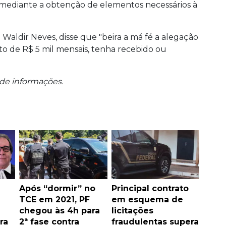
l, mediante a obtenção de elementos necessários à
aldir Neves, disse que "beira a má fé a alegação
o de R$ 5 mil mensais, tenha recebido ou
 de informações.
Após “dormir” no
Principal contrato
TCE em 2021, PF
em esquema de
chegou às 4h para
licitações
ra
2ª fase contra
fraudulentas supera