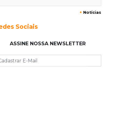
misteriosas
+
Notícias
13:00
Artigos
edes Sociais
O crescimento descontrolado das
big techs
ASSINE NOSSA NEWSLETTER
12:55
Ventania
Árvore cai, bloqueia avenida e deixa
comércio sem energia em Campo
Grande
12:34
"Foi mal"
Mulher em situação de rua coloca
fogo em terreno e causa incêndio no
Santo Amaro
12:10
Direito