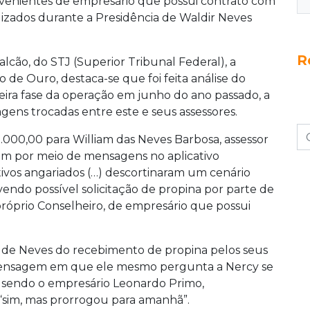
rovenientes de empresário que possui contrato com
lizados durante a Presidência de Waldir Neves
R
Falcão, do STJ (Superior Tribunal Federal), a
 de Ouro, destaca-se que foi feita análise do
eira fase da operação em junho do ano passado, a
gens trocadas entre este e seus assessores.
000,00 para William das Neves Barbosa, assessor
iam por meio de mensagens no aplicativo
tivos angariados (…) descortinaram um cenário
lvendo possível solicitação de propina por parte de
 próprio Conselheiro, de empresário que possui
a de Neves do recebimento de propina pelos seus
 mensagem em que ele mesmo pergunta a Nercy se
o sendo o empresário Leonardo Primo,
“sim, mas prorrogou para amanhã”.