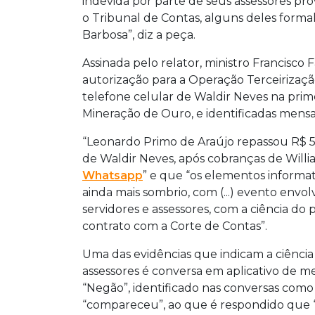
indevida por parte de seus assessores p
o Tribunal de Contas, alguns deles forma
Barbosa”, diz a peça.
Assinada pelo relator, ministro Francisco 
autorização para a Operação Terceirização
telefone celular de Waldir Neves na prim
Mineração de Ouro, e identificadas mensa
“Leonardo Primo de Araújo repassou R$ 5.
de Waldir Neves, após cobranças de Will
Whatsapp
” e que “os elementos informa
ainda mais sombrio, com (...) evento envo
servidores e assessores, com a ciência do
contrato com a Corte de Contas”.
Uma das evidências que indicam a ciênci
assessores é conversa em aplicativo de
“Negão”, identificado nas conversas com
“compareceu”, ao que é respondido que 