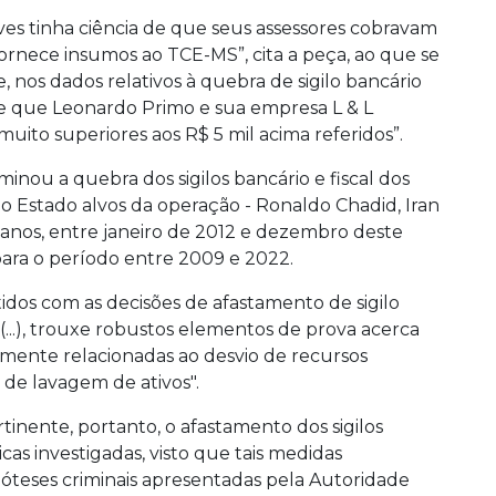
ves tinha ciência de que seus assessores cobravam
rnece insumos ao TCE-MS”, cita a peça, ao que se
 nos dados relativos à quebra de sigilo bancário
-se que Leonardo Primo e sua empresa L & L
uito superiores aos R$ 5 mil acima referidos”.
minou a quebra dos sigilos bancário e fiscal dos
do Estado alvos da operação - Ronaldo Chadid, Iran
 anos, entre janeiro de 2012 e dezembro deste
para o período entre 2009 e 2022.
idos com as decisões de afastamento de sigilo
 (...), trouxe robustos elementos de prova acerca
elmente relacionadas ao desvio de recursos
 de lavagem de ativos".
inente, portanto, o afastamento dos sigilos
dicas investigadas, visto que tais medidas
póteses criminais apresentadas pela Autoridade