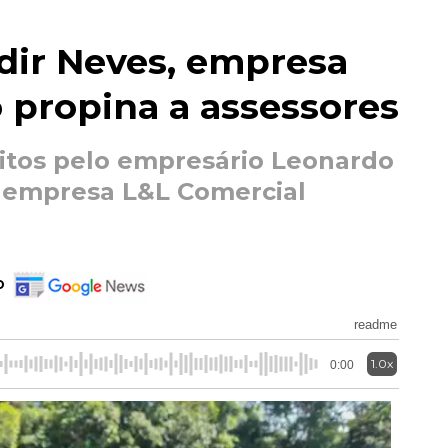
dir Neves, empresa
o propina a assessores
itos pelo empresário Leonardo
a empresa L&L Comercial
o
readme
1.0x
0:00