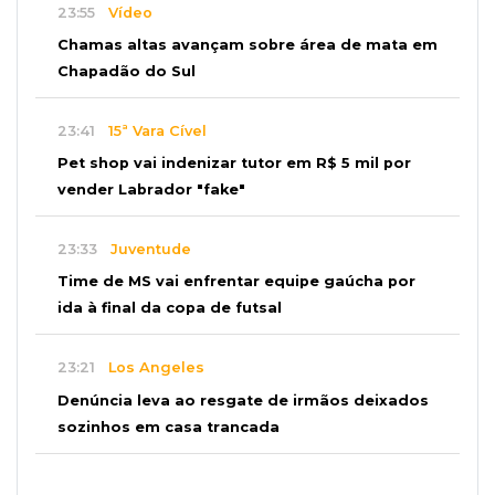
23:55
Vídeo
Chamas altas avançam sobre área de mata em
Chapadão do Sul
23:41
15ª Vara Cível
Pet shop vai indenizar tutor em R$ 5 mil por
vender Labrador "fake"
23:33
Juventude
Time de MS vai enfrentar equipe gaúcha por
ida à final da copa de futsal
23:21
Los Angeles
Denúncia leva ao resgate de irmãos deixados
sozinhos em casa trancada
23:17
Clima