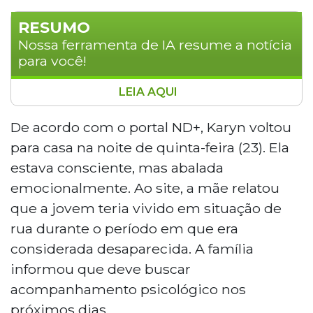
RESUMO
Nossa ferramenta de IA resume a notícia
para você!
LEIA AQUI
Karyn Lima Souza e Silva, de 24 anos,
desaparecida desde 15 de abril em São
De acordo com o portal ND+, Karyn voltou
José (SC), retornou para casa na noite de
para casa na noite de quinta-feira (23). Ela
quinta-feira (23). Suspeita de desviar R$
estava consciente, mas abalada
40 mil de uma escola particular, ela
emocionalmente. Ao site, a mãe relatou
estava abalada emocionalmente e teria
que a jovem teria vivido em situação de
vivido em situação de rua. A jovem sumiu
após dizer ao marido que iria ao dentista.
rua durante o período em que era
A família planeja buscar
considerada desaparecida. A família
acompanhamento psicológico.
informou que deve buscar
acompanhamento psicológico nos
próximos dias.