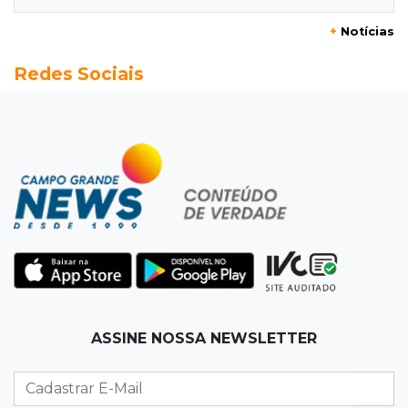
12:32
Máquinas de Areia
+
Notícias
Empresário investigado em 2023 volta a ser
Redes Sociais
alvo por R$ 100 milhões em contratos
12:26
Clima
Defesa Civil descarta cenário extremo com
chegada de ciclone
12:12
Natureza
Ovos de arara-azul marcam início da
temporada reprodutiva no Pantanal
12:06
Aquidauana
ASSINE NOSSA NEWSLETTER
Após apagão, comerciantes contabilizam
prejuízos e buscam ressarcimento