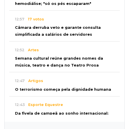
hemodiálise; "só os pés escaparam"
12:57
17 votos
Câmara derruba veto e garante consulta
simplificada a salários de servidores
12:52
Artes
Semana cultural reúne grandes nomes da
música, teatro e dança no Teatro Prosa
12:47
Artigos
O terrorismo começa pela dignidade humana
12:43
Esporte Equestre
Da fivela de campeã ao sonho internacional:
amazona de MS quer chegar ao Texas