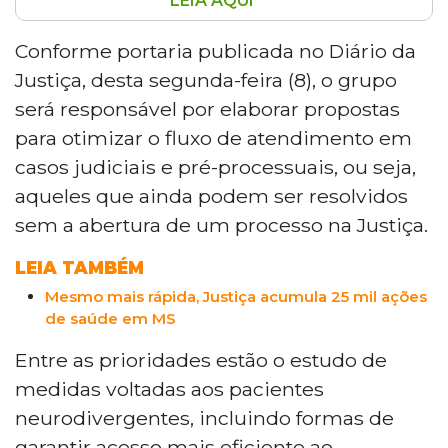
LEIA AQUI
O Tribunal de Justiça de Mato Grosso do
Sul criou um grupo de trabalho para
Conforme portaria publicada no Diário da
aprimorar o atendimento de usuários de
Justiça, desta segunda-feira (8), o grupo
planos de saúde e reduzir a judicialização
será responsável por elaborar propostas
na saúde suplementar. Coordenado pelo
para otimizar o fluxo de atendimento em
desembargador Nélio Stábile, o grupo
casos judiciais e pré-processuais, ou seja,
reunirá representantes do Judiciário, da
ANS, da Santa Casa e de operadoras
aqueles que ainda podem ser resolvidos
como Unimed e Cassems, com foco em
sem a abertura de um processo na Justiça.
pacientes neurodivergentes e vazios
assistenciais.
LEIA TAMBÉM
Mesmo mais rápida, Justiça acumula 25 mil ações
de saúde em MS
Entre as prioridades estão o estudo de
medidas voltadas aos pacientes
neurodivergentes, incluindo formas de
garantir acesso mais eficiente ao