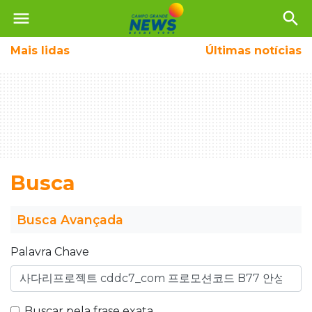
menu
search
Mais
lidas
Últimas notícias
Busca
Busca Avançada
Palavra Chave
Buscar pela frase exata