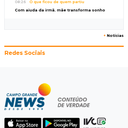
08:26
O que ficou de quem partiu
Com ajuda da irmã, mãe transforma sonho
que tinha com a filha em loja
08:15
Estudo
+
Notícias
Município de MS perde 58 mil hectares e R$ 12
milhões por mês com silvicultura
Redes Sociais
08:03
Amambai
Rapaz de 23 anos morre ao bater o carro em
poste de energia elétrica
07:54
Ruas bloqueadas
Campo Grande tem quatro interdições no
trânsito neste domingo
07:45
Dia dos Pais