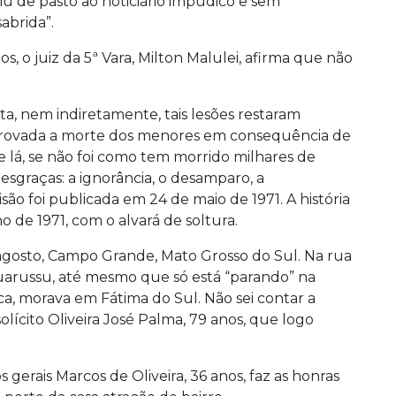
u de pasto ao noticiário impudico e sem
abrida”.
, o juiz da 5ª Vara, Milton Malulei, afirma que não
ta, nem indiretamente, tais lesões restaram
provada a morte dos menores em consequência de
e lá, se não foi como tem morrido milhares de
esgraças: a ignorância, o desamparo, a
isão foi publicada em 24 de maio de 1971. A história
de 1971, com o alvará de soltura.
gosto, Campo Grande, Mato Grosso do Sul. Na rua
quarussu, até mesmo que só está “parando” na
a, morava em Fátima do Sul. Não sei contar a
solícito Oliveira José Palma, 79 anos, que logo
 gerais Marcos de Oliveira, 36 anos, faz as honras