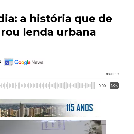
ia: a história que de
irou lenda urbana
o
readme
1.0x
0:00