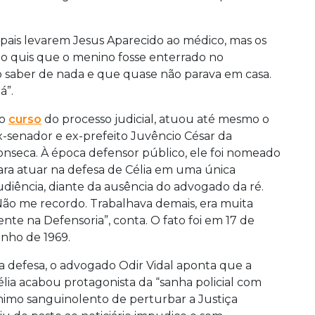
 pais levarem Jesus Aparecido ao médico, mas os
não quis que o menino fosse enterrado no
não saber de nada e que quase não parava em casa.
á”.
o
curso
do processo judicial, atuou até mesmo o
x-senador e ex-prefeito Juvêncio César da
onseca. À época defensor público, ele foi nomeado
ara atuar na defesa de Célia em uma única
udiência, diante da ausência do advogado da ré.
Não me recordo. Trabalhava demais, era muita
ente na Defensoria”, conta. O fato foi em 17 de
unho de 1969.
a defesa, o advogado Odir Vidal aponta que a
élia acabou protagonista da “sanha policial com
nimo sanguinolento de perturbar a Justiça