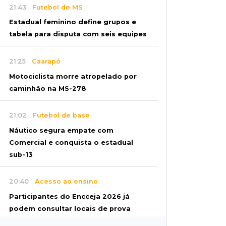
21:43
Futebol de MS
Estadual feminino define grupos e
tabela para disputa com seis equipes
21:25
Caarapó
Motociclista morre atropelado por
caminhão na MS-278
21:02
Futebol de base
Náutico segura empate com
Comercial e conquista o estadual
sub-13
20:40
Acesso ao ensino
Participantes do Encceja 2026 já
podem consultar locais de prova