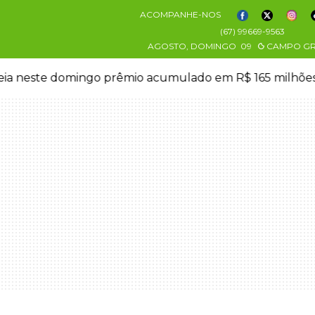
ACOMPANHE-NOS
(67) 99669-9563
AGOSTO, DOMINGO
09
CAMPO G
eia neste domingo prêmio acumulado em R$ 165 milhõe