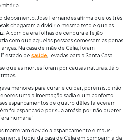
emitério.
o depoimento, José Fernandes afirma que os três
asais chegaram a dividir o mesmo teto e que as
. A comida era folhas de cenoura e feijão
azia com que aquelas pessoas comessem as penas
crianças. Na casa de mãe de Célia, foram
l” estado de
saúde
, levadas para a Santa Casa.
sse que as mortes foram por causas naturais. Já o
tratos.
egava menores para curar e cuidar, porém isto não
 menores uma alimentação sadia e um conforto
ses espancamentos de quatro dêles faleceram;
bém foi espancado por sua amásia por não querer
 fera humana”.
ças morreram devido a espancamento e maus-
aticamente fugiu da casa de Célia em companhia da