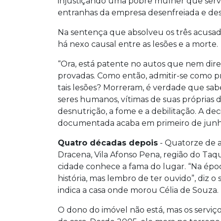
injustiçando uma pobre mulher que servi
entranhas da empresa desenfreiada e des
Na sentença que absolveu os três acusados
há nexo causal entre as lesões e a morte.
“Ora, está patente no autos que nem dire
provadas. Como então, admitir-se como 
tais lesões? Morreram, é verdade que sab
seres humanos, vítimas de suas próprias d
desnutrição, a fome e a debilitação. A dec
documentada acaba em primeiro de junho 
Quatro décadas depois
- Quatorze de a
Dracena, Vila Afonso Pena, região do Ta
cidade conhece a fama do lugar. “Na époc
história, mas lembro de ter ouvido”, diz o 
indica a casa onde morou Célia de Souza.
O dono do imóvel não está, mas os serviços