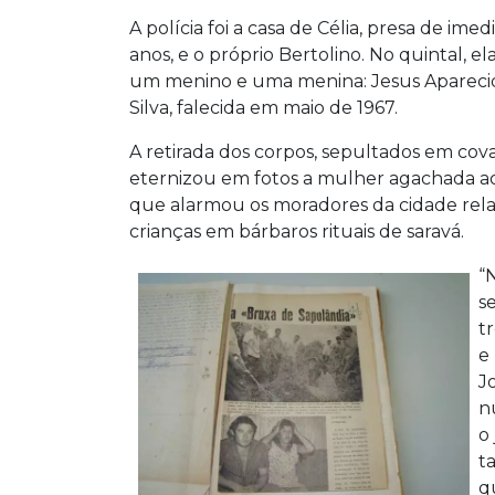
A polícia foi a casa de Célia, presa de ime
anos, e o próprio Bertolino. No quintal, 
um menino e uma menina: Jesus Aparecid
Silva, falecida em maio de 1967.
A retirada dos corpos, sepultados em cov
eternizou em fotos a mulher agachada ao
que alarmou os moradores da cidade rel
crianças em bárbaros rituais de saravá.
“
s
t
e
J
n
o
t
q