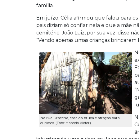
família.
Em juízo, Célia afirmou que falou para os
pais diziam só confiar nela e que a mãe 
cemitério. João Luiz, por sua vez, disse 
“Vendo apenas umas crianças brincarem l
N
e
F
p
a
“
g
j
N
Na rua Dracena, casa da bruxa é atração para
curiosos. (Foto: Marcelo Victor)
C
â