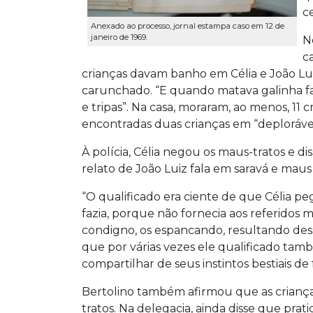
c
Anexado ao processo, jornal estampa caso em 12 de
janeiro de 1969.
N
c
crianças davam banho em Célia e João Luiz
carunchado. “E quando matava galinha f
e tripas”. Na casa, moraram, ao menos, 11 
encontradas duas crianças em “deploráve
À polícia, Célia negou os maus-tratos e di
relato de João Luiz fala em saravá e maus 
“O qualificado era ciente de que Célia p
fazia, porque não fornecia aos referidos
condigno, os espancando, resultando des
que por várias vezes ele qualificado tam
compartilhar de seus instintos bestiais de
Bertolino também afirmou que as crian
tratos. Na delegacia, ainda disse que pr