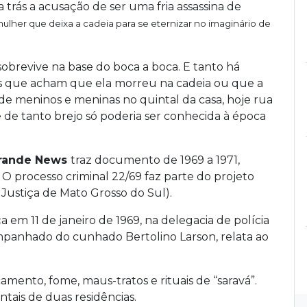
ra trás a acusação de ser uma fria assassina de
mulher que deixa a cadeia para se eternizar no imaginário de
 sobrevive na base do boca a boca. E tanto há
s que acham que ela morreu na cadeia ou que a
de meninos e meninas no quintal da casa, hoje rua
de tanto brejo só poderia ser conhecida à época
rande News
traz documento de 1969 a 1971,
a. O processo criminal 22/69 faz parte do projeto
 Justiça de Mato Grosso do Sul).
 em 11 de janeiro de 1969, na delegacia de polícia
mpanhado do cunhado Bertolino Larson, relata ao
mento, fome, maus-tratos e rituais de “saravá”.
ntais de duas residências.