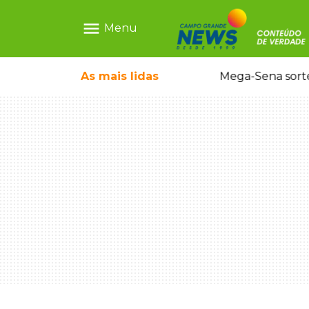
menu
Menu
o em sequestro de bebê na Capital
As mais
lidas
Mega-Sena sort