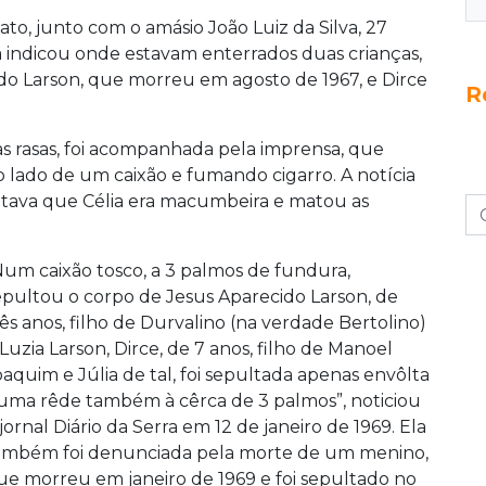
diato, junto com o amásio João Luiz da Silva, 27
ela indicou onde estavam enterrados duas crianças,
o Larson, que morreu em agosto de 1967, e Dirce
R
as rasas, foi acompanhada pela imprensa, que
 lado de um caixão e fumando cigarro. A notícia
atava que Célia era macumbeira e matou as
Num caixão tosco, a 3 palmos de fundura,
epultou o corpo de Jesus Aparecido Larson, de
rês anos, filho de Durvalino (na verdade Bertolino)
 Luzia Larson, Dirce, de 7 anos, filho de Manoel
oaquim e Júlia de tal, foi sepultada apenas envôlta
uma rêde também à cêrca de 3 palmos”, noticiou
 jornal Diário da Serra em 12 de janeiro de 1969. Ela
ambém foi denunciada pela morte de um menino,
ue morreu em janeiro de 1969 e foi sepultado no