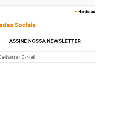
20:29
Pedro Gomes
+
Notícias
Jovem morre baleado e suspeita
envolve disputa entre facções rivais
edes Sociais
20:01
Futebol feminino
ASSINE NOSSA NEWSLETTER
Pantanal treina em Goiânia antes de
jogo que vale acesso inédito à Série
A2
19:44
Campeonato Brasileiro
Remo busca empate com Atlético-MG
e segue na zona de rebaixamento
19:27
Caso Ayla
Defesa diz que preso suspeito de
sequestro só emprestou casa a
conhecido