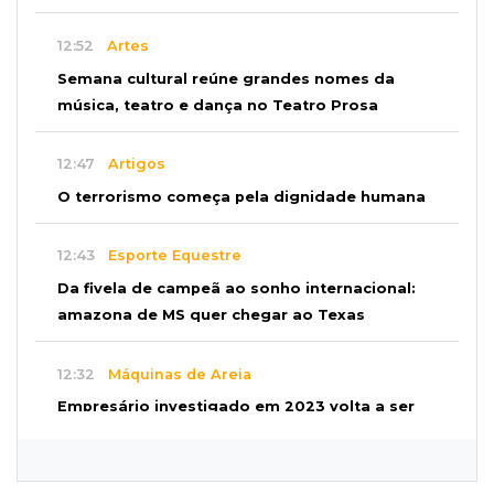
12:52
Artes
Semana cultural reúne grandes nomes da
música, teatro e dança no Teatro Prosa
12:47
Artigos
O terrorismo começa pela dignidade humana
12:43
Esporte Equestre
Da fivela de campeã ao sonho internacional:
amazona de MS quer chegar ao Texas
12:32
Máquinas de Areia
Empresário investigado em 2023 volta a ser
alvo por R$ 100 milhões em contratos
12:26
Clima