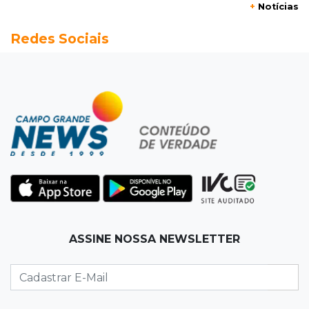
+
Notícias
Defesa Civil intensifica monitoramento do
Redes Sociais
ciclone, mas descarta cenário extremo
12:12
Natureza
Primeiros ovos de arara-azul marcam início da
temporada reprodutiva no Pantanal
12:06
Aquidauana
Após apagão, comerciantes contabilizam
prejuízos e buscam ressarcimento
11:55
Meio ambiente
ASSINE NOSSA NEWSLETTER
Engenheiro do Pantanal: tatu-canastra pode
ganhar dia oficial em MS
11:38
Agosto Lilás