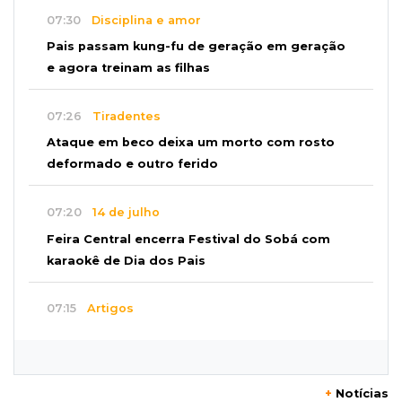
07:30
Disciplina e amor
Pais passam kung-fu de geração em geração
e agora treinam as filhas
07:26
Tiradentes
Ataque em beco deixa um morto com rosto
deformado e outro ferido
07:20
14 de julho
Feira Central encerra Festival do Sobá com
karaokê de Dia dos Pais
07:15
Artigos
A esperança não pode morrer
07:10
Previsão
+
Notícias