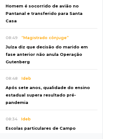
Homem é socorrido de avião no
Pantanal e transferido para Santa
Casa
08:49
“Magistrado cônjuge”
Juíza diz que decisão do marido em
fase anterior não anula Operação
Gutenberg
08:48
Ideb
Após sete anos, qualidade do ensino
estadual supera resultado pré-
pandemia
08:34
Ideb
Escolas particulares de Campo
Grande têm notas entre 5,5 e 8,3