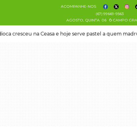
ACOMPANHE-NOS
(67) 99669-9563
AGOSTO, QUINTA
06
CAMPO GR
oca cresceu na Ceasa e hoje serve pastel a quem mad