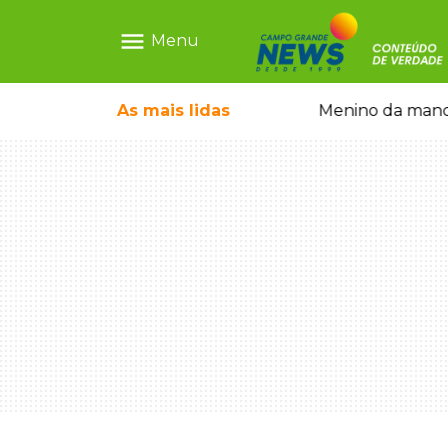
menu
Menu
ãe que não reconhece o filho queimado
As mais
lidas
Menino da mandi