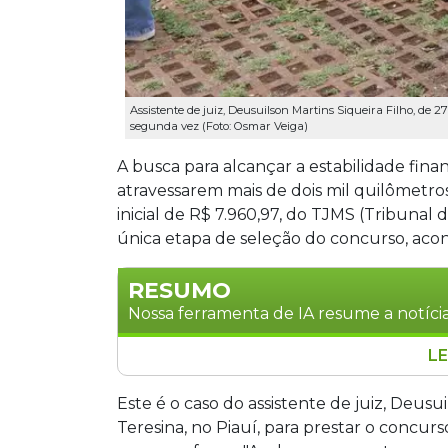
Assistente de juiz, Deusuilson Martins Siqueira Filho, de 2
segunda vez (Foto: Osmar Veiga)
A busca para alcançar a estabilidade finan
atravessarem mais de dois mil quilômetro
inicial de R$ 7.960,97, do TJMS (Tribunal 
única etapa de seleção do concurso, ac
RESUMO
Nossa ferramenta de IA resume a notícia
LE
Concurseiros de diferentes estados do 
para participar do concurso do Tribuna
Este é o caso do assistente de juiz, Deusui
oferece 350 vagas com salário inicial de
Teresina, no Piauí, para prestar o concur