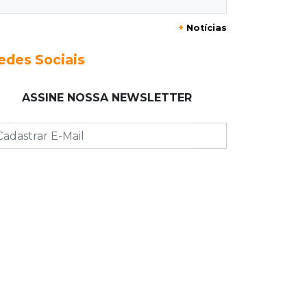
+
Notícias
23:17
Clima
Defesa Civil recomenda atenção em
edes Sociais
MS com formação de ciclone bomba
ASSINE NOSSA NEWSLETTER
23:00
Ideb
Entre escolas com nota divulgada, 3
estaduais lideram o Ensino Médio na
Capital
22:57
Chapadão do Sul
Homem é baleado após apontar
revólver para policiais militares
22:42
Resumão
Palmeiras e Vasco confirmam vagas
nas quartas da Copa do Brasil