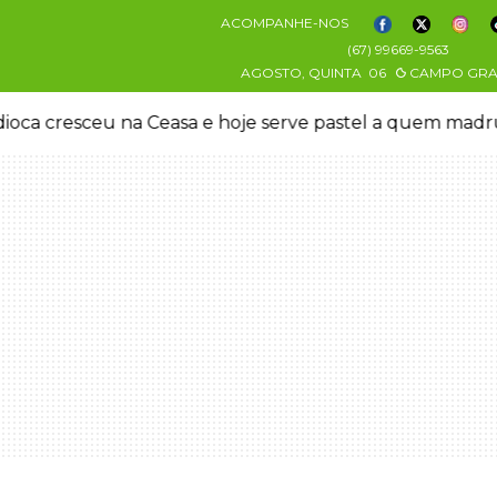
ACOMPANHE-NOS
(67) 99669-9563
AGOSTO, QUINTA
06
CAMPO GR
oca cresceu na Ceasa e hoje serve pastel a quem mad