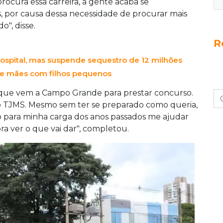
te domingo em Campo Grande. Entre os
rocura essa carreira, a gente acaba se
como Deusuilson Martins, vindo do Piauí, Maria
, por causa dessa necessidade de procurar mais
erais, e Eduardo Miguel, advogado paulista. O
", disse.
eserva cotas para pessoas com deficiência,
R
uxílio-transporte e alimentação aos aprovados.
spital, mas suspende sequestro de 12 milhões
 de mães com filhos pequenos
z que vem a Campo Grande para prestar concurso.
TJMS. Mesmo sem ter se preparado como queria,
 para minha carga dos anos passados me ajudar
ra ver o que vai dar", completou.