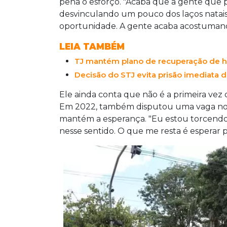
processo seletivo, será realizada nes
pena o esforço. "Acaba que a gente que p
candidatos, destacam-se profissionais 
desvinculando um pouco dos laços natais
Madalena, servidora pública de Minas G
oportunidade. A gente acaba acostumando
concurso tem validade de dois anos e r
LEIA TAMBÉM
negros e indígenas, oferecendo ainda a
TJ mantém plano de recuperação de ho
Decisão do STJ evita prisão imediata
Ele ainda conta que não é a primeira ve
Em 2022, também disputou uma vaga no 
mantém a esperança. "Eu estou torcendo
nesse sentido. O que me resta é esperar p