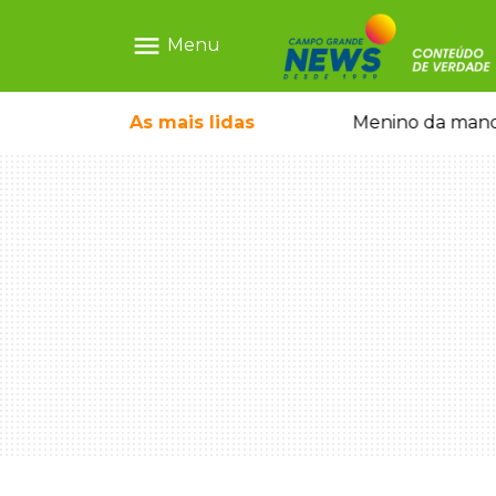
menu
Menu
ãe que não reconhece o filho queimado
As mais
lidas
Menino da mandi