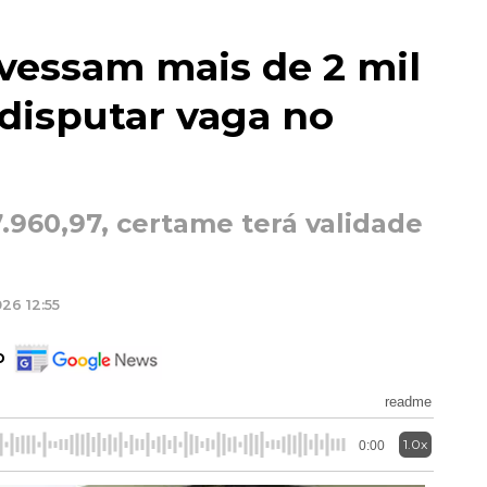
vessam mais de 2 mil
disputar vaga no
7.960,97, certame terá validade
26 12:55
o
readme
1.0x
0:00