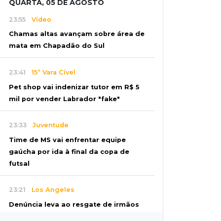
QUARTA, 05 DE AGOSTO
23:55
Vídeo
Chamas altas avançam sobre área de
mata em Chapadão do Sul
23:41
15ª Vara Cível
Pet shop vai indenizar tutor em R$ 5
mil por vender Labrador "fake"
23:33
Juventude
Time de MS vai enfrentar equipe
gaúcha por ida à final da copa de
futsal
23:21
Los Angeles
Denúncia leva ao resgate de irmãos
deixados sozinhos em casa trancada