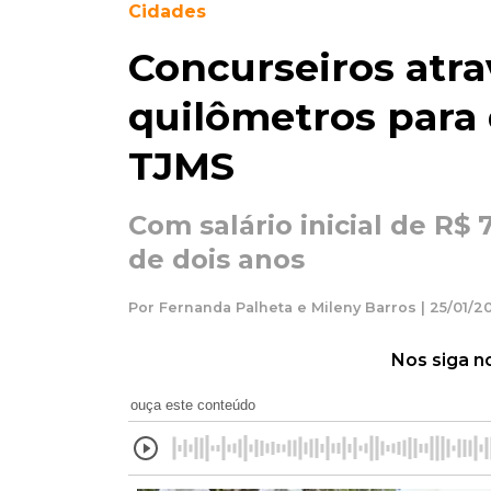
Cidades
Concurseiros atra
quilômetros para 
TJMS
Com salário inicial de R$ 
de dois anos
Por Fernanda Palheta e Mileny Barros | 25/01/20
Nos siga n
ouça este conteúdo