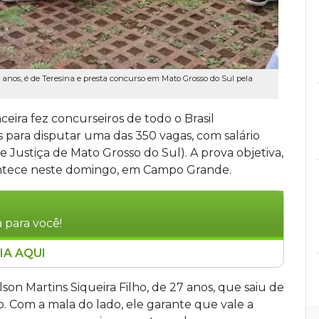
7 anos, é de Teresina e presta concurso em Mato Grosso do Sul pela
ceira fez concurseiros de todo o Brasil
s para disputar uma das 350 vagas, com salário
de Justiça de Mato Grosso do Sul). A prova objetiva,
ontece neste domingo, em Campo Grande.
 para você!
IA AQUI
Brasil percorreram mais de dois mil quilômetros
l de Justiça de Mato Grosso do Sul (TJMS), que
lson Martins Siqueira Filho, de 27 anos, que saiu de
 R$ 7.960,97. A prova objetiva, única etapa do
so. Com a mala do lado, ele garante que vale a