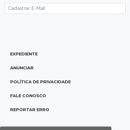
Rodada de estreia da Copa Pelezinho soma 35
gols em quatro jogos
18:28
Concurso 3.042
Mega-Sena sorteia neste domingo prêmio
acumulado em R$ 165 milhões
EXPEDIENTE
18:05
Energia renovável
Produção de biodiesel cresce 32% em MS e
ANUNCIAR
supera 31 milhões de litros
POLÍTICA DE PRIVACIDADE
17:44
100º caso
Suspeito de roubo morre ao reagir à
FALE CONOSCO
abordagem policial no Noroeste
REPORTAR ERRO
17:21
Brasileirão feminino
Palmeiras empata fora de casa e Bahia vence