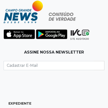
Operação descobre desvio de quase 100
toneladas de soja em MS
14:06
Mais moderno
Obra do novo plenário da Assembleia chega a
10% e prevê 5 gabinetes extras
13:58
Coisa de brasileiro
ASSINE NOSSA NEWSLETTER
BC estuda bloquear ofensas e ameaças em
mensagens do Pix
13:44
MS-455
Carreta cai em rio após ponte de madeira
ceder e ficar destruída em Sidrolândia
EXPEDIENTE
13:39
Indústria e empregos