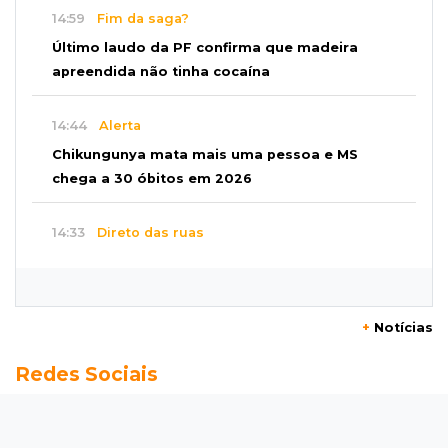
14:59
Fim da saga?
Último laudo da PF confirma que madeira
apreendida não tinha cocaína
14:44
Alerta
Chikungunya mata mais uma pessoa e MS
chega a 30 óbitos em 2026
14:33
Direto das ruas
Ventania arranca teto de oficina mecânica e
danifica residências na Capital
+
Notícias
14:28
Reencontro
Redes Sociais
Gracyanne Barbosa se reconcilia com o pai em
viagem a MS
14:15
R$ 200 mil