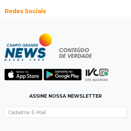
Vereadora é acusada de insinuar em vídeo
Redes Sociais
que prefeito agride mulheres
11:31
Paradeiro incerto
Mãe narra emboscada e diz ter sido amarrada
antes de bebê desaparecer
11:28
Audiência de custódia
Juiz manda soltar motorista bêbado envolvido
em acidente que matou eletricista
11:19
Successione
ASSINE NOSSA NEWSLETTER
Preso há quase 1 semana, ex-deputado Neno
Razuk tenta liberdade no STJ
11:07
Novo cenário
Acrissul atribui queda do rebanho em MS a