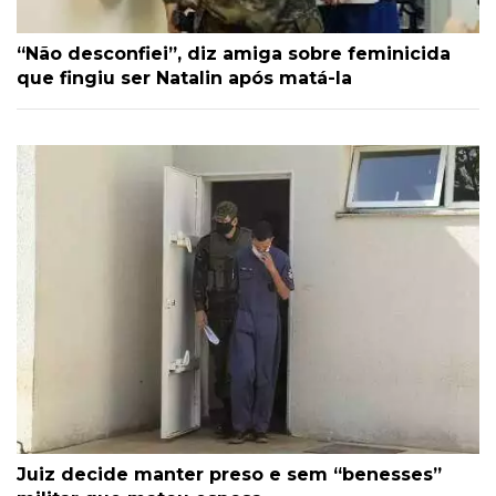
“Não desconfiei”, diz amiga sobre feminicida
que fingiu ser Natalin após matá-la
Juiz decide manter preso e sem “benesses”