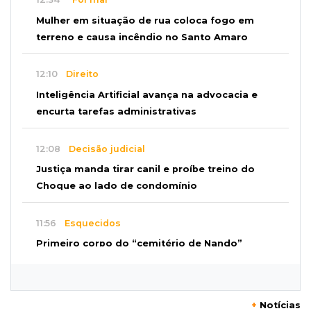
Mulher em situação de rua coloca fogo em
terreno e causa incêndio no Santo Amaro
12:10
Direito
Inteligência Artificial avança na advocacia e
encurta tarefas administrativas
12:08
Decisão judicial
Justiça manda tirar canil e proíbe treino do
Choque ao lado de condomínio
11:56
Esquecidos
Primeiro corpo do “cemitério de Nando”
nunca teve nome
11:48
Nova Alvorada do Sul
+
Notícias