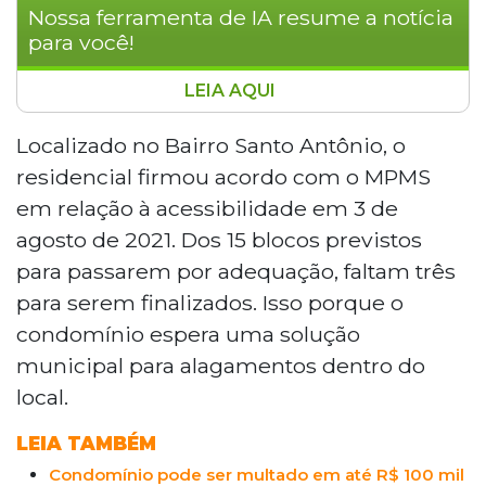
Nossa ferramenta de IA resume a notícia
para você!
LEIA AQUI
O Condomínio Residencial Privé Village
Bahamas em Campo Grande, apesar de
Localizado no Bairro Santo Antônio, o
ter firmado acordo com o Ministério
residencial firmou acordo com o MPMS
Público de Mato Grosso do Sul para
em relação à acessibilidade em 3 de
atender as normas de acessibilidade,
agosto de 2021. Dos 15 blocos previstos
ainda enfrenta problemas para finalizar
para passarem por adequação, faltam três
as obras em três dos seus 15 blocos. A
causa do atraso são alagamentos
para serem finalizados. Isso porque o
persistentes durante o período chuvoso,
condomínio espera uma solução
devido a problemas de drenagem nas
municipal para alagamentos dentro do
ruas do entorno, que impedem a
local.
construção das rampas de acessibilidade.
A Prefeitura já foi notificada sobre a
LEIA TAMBÉM
situação, mas ainda não encontrou uma
Condomínio pode ser multado em até R$ 100 mil
solução definitiva para os alagamentos, o