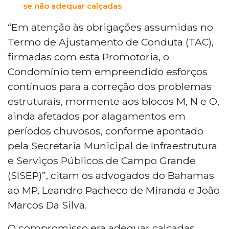
se não adequar calçadas
que causa transtornos e prejuízos
financeiros ao condomínio.
“Em atenção às obrigações assumidas no
Termo de Ajustamento de Conduta (TAC),
firmadas com esta Promotoria, o
Condomínio tem empreendido esforços
contínuos para a correção dos problemas
estruturais, mormente aos blocos M, N e O,
ainda afetados por alagamentos em
períodos chuvosos, conforme apontado
pela Secretaria Municipal de Infraestrutura
e Serviços Públicos de Campo Grande
(SISEP)”, citam os advogados do Bahamas
ao MP, Leandro Pacheco de Miranda e João
Marcos Da Silva.
O compromisso era adequar calçadas,