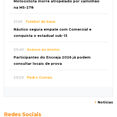
Motociclista morre atropelado por caminhão
na MS-278
21:02
Futebol de base
Náutico segura empate com Comercial e
conquista o estadual sub-13
20:40
Acesso ao ensino
Participantes do Encceja 2026 já podem
consultar locais de prova
20:29
Pedro Gomes
Jovem morre baleado e suspeita envolve
disputa entre facções rivais
+
Notícias
20:01
Futebol feminino
Redes Sociais
Pantanal treina em Goiânia antes de jogo que