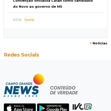
Convenção oficializa Catan como candidato
do Novo ao governo de MS
20:41
Sorte
Veja as dezenas de hoje na Dupla Sena,
Lotomania, Super Sete e mais
+
Notícias
20:20
Aviso inusitado
Redes Sociais
Com 11 gatos, morador pede fim do abandono
dos pets em frente de casa
20:03
Justiça
Ex-PM deixa prisão para tratamento médico 5
meses após ser capturado
19:41
Feminicídio
Júri condena a 25 anos homem que atropelou