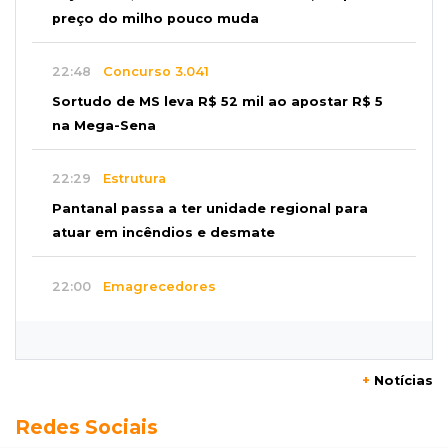
preço do milho pouco muda
22:48
Concurso 3.041
Sortudo de MS leva R$ 52 mil ao apostar R$ 5
na Mega-Sena
22:29
Estrutura
Pantanal passa a ter unidade regional para
atuar em incêndios e desmate
22:00
Emagrecedores
MS lidera procura digital por canetas
paraguaias sem registro
+
Notícias
21:41
Nova Alvorada do Sul
Redes Sociais
Granizo danifica telhados e plantações
durante temporal no interior