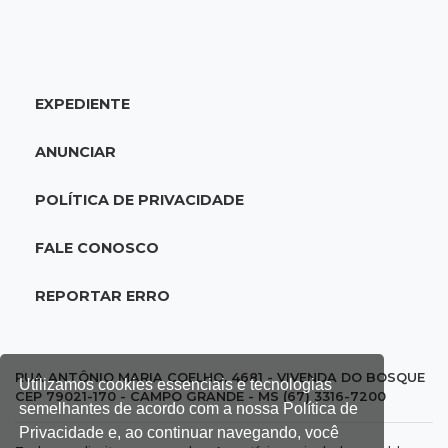
Veja as dezenas de hoje na Mega-Sena, Quina,
Timemania e mais
EXPEDIENTE
20:06
Balcão de empregos
Semana termina com 913 vagas de trabalho
ANUNCIAR
abertas em 114 funções
POLÍTICA DE PRIVACIDADE
19:47
Festival do Sobá
Em visita à Feira Central, Riedel volta a
FALE CONOSCO
prometer apoio para revitalização
REPORTAR ERRO
19:28
Contravenção penal
STF suspende julgamento que pode definir
futuro do jogo do bicho no País
RUA ANTÔNIO MARIA COELHO, 4681 - VIVENDA DO BOSQUE
Utilizamos cookies essenciais e tecnologias
CEP 79021-170 - CAMPO GRANDE - MS (67) 3316-7200
semelhantes de acordo com a nossa Política de
19:09
Cotação
Privacidade e, ao continuar navegando, você