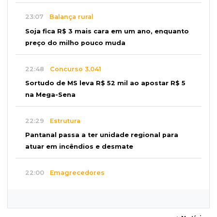
23:07
Balança rural
Soja fica R$ 3 mais cara em um ano, enquanto
preço do milho pouco muda
22:48
Concurso 3.041
Sortudo de MS leva R$ 52 mil ao apostar R$ 5
na Mega-Sena
22:29
Estrutura
Pantanal passa a ter unidade regional para
atuar em incêndios e desmate
22:00
Emagrecedores
MS lidera procura digital por canetas
paraguaias sem registro