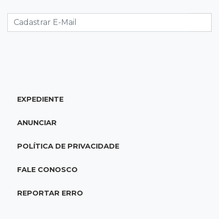
Caminhão tomba e trava trânsito após
acidente com F-1000 na Av. Heráclito
18:46
Futsal de base
Rodada de estreia da Copa Pelezinho soma 35
gols em quatro jogos
EXPEDIENTE
18:28
Concurso 3.042
Mega-Sena sorteia neste domingo prêmio
ANUNCIAR
acumulado em R$ 165 milhões
POLÍTICA DE PRIVACIDADE
18:05
Energia renovável
Produção de biodiesel cresce 32% em MS e
FALE CONOSCO
supera 31 milhões de litros
REPORTAR ERRO
17:44
100º caso
Suspeito de roubo morre ao reagir à