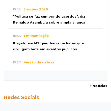
15:50
Eleições 2026
"Política se faz cumprindo acordos", diz
Reinaldo Azambuja sobre ampla aliança
15:44
Em tramitação
Projeto em MS quer barrar artistas que
divulgam bets em eventos públicos
15:37
Versão de defesa
Caminhão envolvido em acidente com 4
mortes quebrou na pista
+
Notícias
15:27
Pagará indenização
Redes Sociais
Homem que atacou ex com motosserra na
frente da filha é condenado