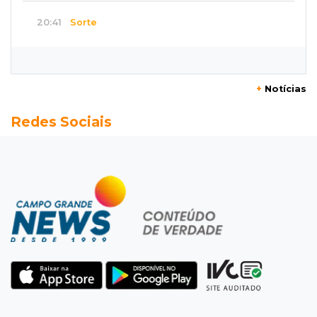
20:41
Sorte
Veja as dezenas de hoje na Dupla Sena,
Lotomania, Super Sete e mais
+
Notícias
20:20
Aviso inusitado
Redes Sociais
Com 11 gatos, morador pede fim do abandono
dos pets em frente de casa
20:03
Justiça
Ex-PM deixa prisão para tratamento médico 5
meses após ser capturado
19:41
Feminicídio
Júri condena a 25 anos homem que atropelou
esposa em frente aos filhos