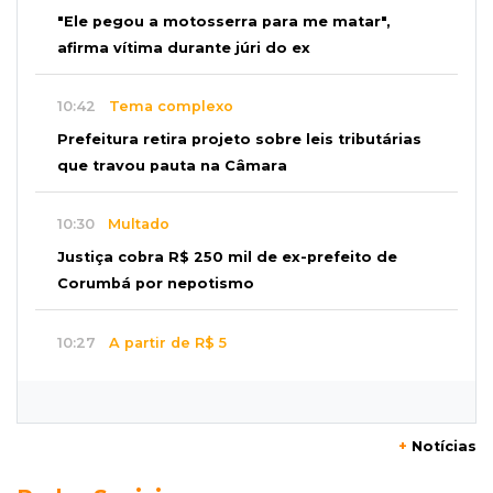
"Ele pegou a motosserra para me matar",
afirma vítima durante júri do ex
10:42
Tema complexo
Prefeitura retira projeto sobre leis tributárias
que travou pauta na Câmara
10:30
Multado
Justiça cobra R$ 250 mil de ex-prefeito de
Corumbá por nepotismo
10:27
A partir de R$ 5
Feira de louças abre com fila e peças que
fazem sucesso no TikTok
+
Notícias
10:25
Locação de caminhões
Operação mira contratos de Três Lagoas e