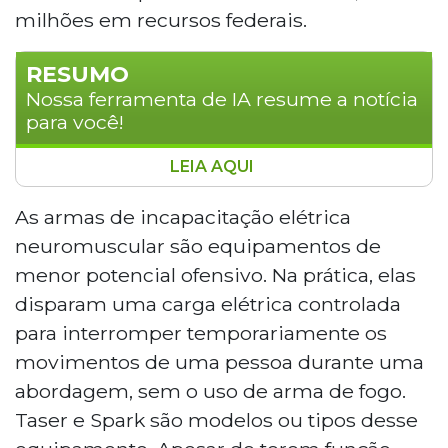
milhões em recursos federais.
RESUMO
Nossa ferramenta de IA resume a notícia
para você!
LEIA AQUI
Campo Grande aderiu ao programa
Município Mais Seguro, do Ministério da
As armas de incapacitação elétrica
Justiça, garantindo R$ 2,4 milhões em
neuromuscular são equipamentos de
equipamentos para a Guarda Civil
menor potencial ofensivo. Na prática, elas
Metropolitana, com 1.400 integrantes. A
disparam uma carga elétrica controlada
corporação receberá 540 tasers,
para interromper temporariamente os
espargidores, 1.200 dispositivos
individuais, viaturas, base móvel e drones.
movimentos de uma pessoa durante uma
O município é o segundo contemplado
abordagem, sem o uso de arma de fogo.
no Centro-Oeste e o único do Mato
Taser e Spark são modelos ou tipos desse
Grosso do Sul entre cerca de 1.400