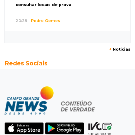
consultar locais de prova
20:29
Pedro Gomes
Jovem morre baleado e suspeita envolve
disputa entre facções rivais
+
Notícias
20:01
Futebol feminino
Redes Sociais
Pantanal treina em Goiânia antes de jogo que
vale acesso inédito à Série A2
19:44
Campeonato Brasileiro
Remo busca empate com Atlético-MG e segue
na zona de rebaixamento
19:27
Caso Ayla
Defesa diz que preso suspeito de sequestro
só emprestou casa a conhecido