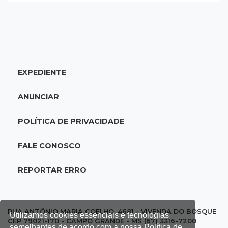
07:26
Tiradentes
Ataque em beco deixa um morto com rosto
deformado e outro ferido
07:20
14 de julho
EXPEDIENTE
Feira Central encerra Festival do Sobá com
karaokê de Dia dos Pais
ANUNCIAR
07:15
Artigos
POLÍTICA DE PRIVACIDADE
A esperança não pode morrer
FALE CONOSCO
07:10
Previsão
REPORTAR ERRO
Domingo terá calor de 38°C, tempo seco e
chance de chuva em MS
07:10
Amor que acolhe
RUA ANTÔNIO MARIA COELHO, 4681 - VIVENDA DO BOSQUE
Utilizamos cookies essenciais e tecnologias
CEP 79021-170 - CAMPO GRANDE - MS (67) 3316-7200
Eles cancelaram viagem à Europa porque o
semelhantes de acordo com a nossa Política de