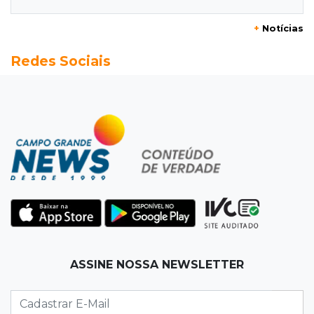
08:03
Amambai
+
Notícias
Rapaz de 23 anos morre ao bater o carro em
Redes Sociais
poste de energia elétrica
07:54
Ruas bloqueadas
Campo Grande tem quatro interdições no
trânsito neste domingo
07:45
Dia dos Pais
Qual conselho do seu pai você não ouviu e
hoje paga um preço alto?
07:30
Disciplina e amor
ASSINE NOSSA NEWSLETTER
Pais passam kung-fu de geração em geração
e agora treinam as filhas