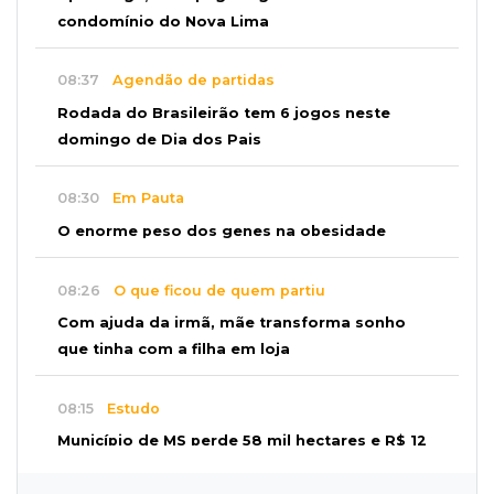
condomínio do Nova Lima
08:37
Agendão de partidas
Rodada do Brasileirão tem 6 jogos neste
domingo de Dia dos Pais
08:30
Em Pauta
O enorme peso dos genes na obesidade
08:26
O que ficou de quem partiu
Com ajuda da irmã, mãe transforma sonho
que tinha com a filha em loja
08:15
Estudo
Município de MS perde 58 mil hectares e R$ 12
milhões por mês com silvicultura