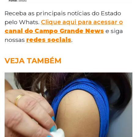
Receba as principais notícias do Estado
pelo Whats.
Clique aqui para acessar o
canal do
Campo Grande News
e siga
nossas
redes sociais
.
VEJA TAMBÉM