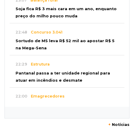
23:07
Balança rural
Soja fica R$ 3 mais cara em um ano, enquanto
preço do milho pouco muda
22:48
Concurso 3.041
Sortudo de MS leva R$ 52 mil ao apostar R$ 5
na Mega-Sena
22:29
Estrutura
Pantanal passa a ter unidade regional para
atuar em incêndios e desmate
22:00
Emagrecedores
MS lidera procura digital por canetas
paraguaias sem registro
+
Notícias
21:41
Nova Alvorada do Sul