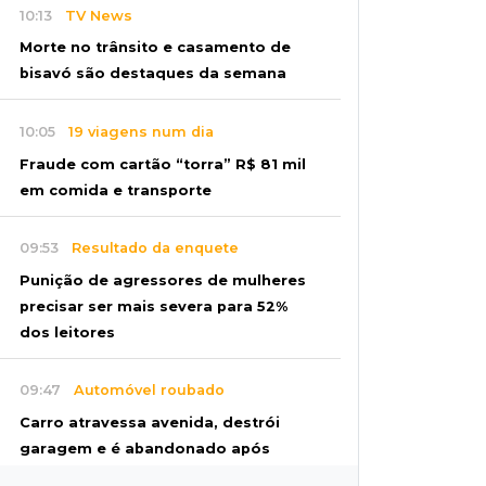
10:13
TV News
Morte no trânsito e casamento de
bisavó são destaques da semana
10:05
19 viagens num dia
Fraude com cartão “torra” R$ 81 mil
em comida e transporte
09:53
Resultado da enquete
Punição de agressores de mulheres
precisar ser mais severa para 52%
dos leitores
09:47
Automóvel roubado
Carro atravessa avenida, destrói
garagem e é abandonado após
acidente