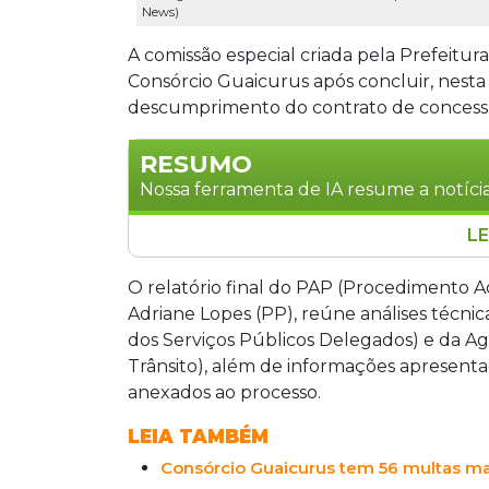
News)
A comissão especial criada pela Prefei
Consórcio Guaicurus após concluir, nesta 
descumprimento do contrato de concessão
RESUMO
Nossa ferramenta de IA resume a notícia
LE
Comissão especial da Prefeitura de 
Consórcio Guaicurus após identificar 
O relatório final do PAP (Procedimento Ad
incluindo frota envelhecida com idade 
Adriane Lopes (PP), reúne análises técni
e 2025 e ausência de seguros obrigató
dos Serviços Públicos Delegados) e da Ag
de R$ 12,2 milhões. A decisão final cabe
Trânsito), além de informações apresent
anexados ao processo.
LEIA TAMBÉM
Consórcio Guaicurus tem 56 multas man