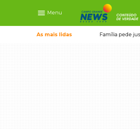
menu
Menu
o pai e morre a caminho do hospital
As mais
lidas
Família pede ju