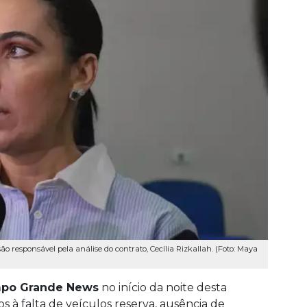
 responsável pela análise do contrato, Cecília Rizkallah. (Foto: Maya
po Grande News
no início da noite desta
 à falta de veículos reserva, ausência de