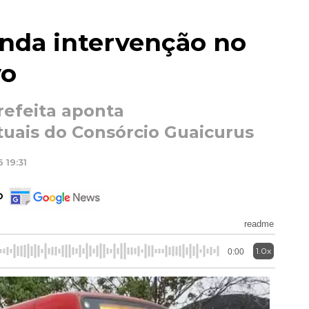
nda intervenção no
vo
efeita aponta
uais do Consórcio Guaicurus
 19:31
o
readme
1.0x
0:00