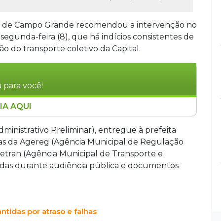
tura de Campo Grande recomendou a intervenção no
segunda-feira (8), que há indícios consistentes de
 do transporte coletivo da Capital.
 para você!
IA AQUI
Campo Grande recomendou intervenção no
indícios de descumprimento contratual,
ministrativo Preliminar), entregue à prefeita
média de 7,6 anos, 21.910 autuações entre 2021
cas da Agereg (Agência Municipal de Regulação
rios por quase nove anos, resultando em multa
etran (Agência Municipal de Transporte e
 à prefeita Adriane Lopes.
adas durante audiência pública e documentos
tidas por atraso e falhas