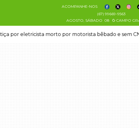
ACOMPANHE-NOS
(67) 99669-9563
AGOSTO, SÁBADO
08
CAMPO GR
stiça por eletricista morto por motorista bêbado e sem 