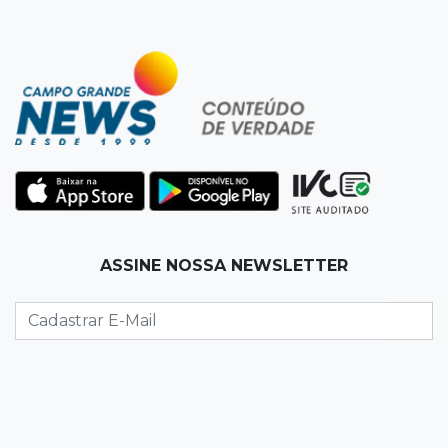
15:27
Pagará indenização
Homem que atacou ex com motosserra na
frente da filha é condenado
15:24
Veículos
Rodamos 1.000 km com o Basalt; veja onde
ele mais surpreendeu
15:14
Luto na arquitetura
ASSINE NOSSA NEWSLETTER
Morre aos 58 anos Luis Pedro Scalise,
arquiteto dos projetos fora do comum
14:55
Categorias de base
Times de Dourados e Campo Grande vencem
1ª etapa do Festival de Futebol Sub-11