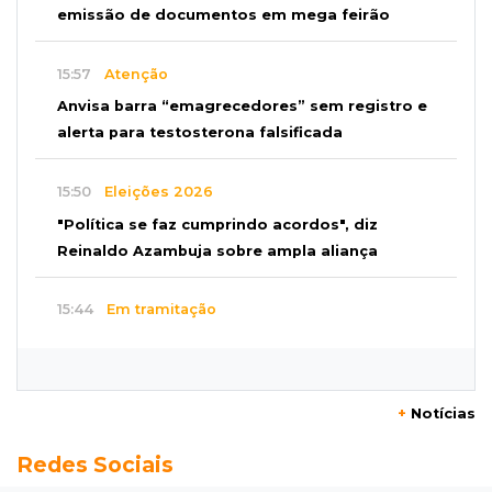
emissão de documentos em mega feirão
15:57
Atenção
Anvisa barra “emagrecedores” sem registro e
alerta para testosterona falsificada
15:50
Eleições 2026
"Política se faz cumprindo acordos", diz
Reinaldo Azambuja sobre ampla aliança
15:44
Em tramitação
Projeto em MS quer barrar artistas que
divulgam bets em eventos públicos
+
Notícias
15:37
Versão de defesa
Redes Sociais
Caminhão envolvido em acidente com 4
mortes quebrou na pista