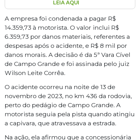
LEIA AQUI
Motorista que colidiu com uma capivara na BR-
163, em Campo Grande, será indenizada em R$
A empresa foi condenada a pagar R$
14.359,73 pela Motiva, concessionária
14.359,73 à motorista. O valor inclui R$
responsável pela rodovia. O acidente ocorreu
6.359,73 por danos materiais, referentes a
em novembro de 2023, dois dias após a compra
despesas após o acidente, e R$ 8 mil por
do veículo, que teve perda total. A 5ª Vara
danos morais. A decisão é da 5ª Vara Cível
Cível condenou a empresa por falha na
segurança da pista, destacando que a
de Campo Grande e foi assinada pelo juiz
presença de animais silvestres em rodovias sul-
Wilson Leite Corrêa.
mato-grossenses é previsível e evitável.
O acidente ocorreu na noite de 13 de
novembro de 2023, no km 436 da rodovia,
perto do pedágio de Campo Grande. A
motorista seguia pela pista quando atingiu
a capivara, que atravessava a estrada.
Na ação, ela afirmou que a concessionária